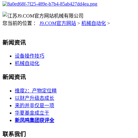
您当前的位置 ：
J9.COM官方网站
>
机械自动化
>
新闻资讯
设备操作技巧
机械自动化
新闻资讯
维度2：产物定位精
以财产升级态成长
来的并非仅是一项
华夏基金成立于
新凤鸣集团获评全
联系我们