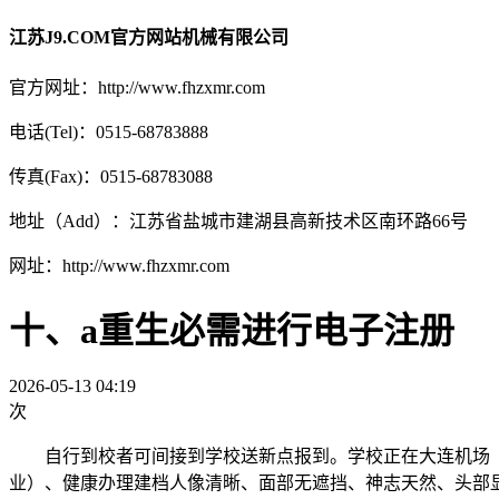
江苏J9.COM官方网站机械有限公司
官方网址：http://www.fhzxmr.com
电话(Tel)：0515-68783888
传真(Fax)：0515-68783088
地址（Add）：江苏省盐城市建湖县高新技术区南环路66号
网址：http://www.fhzxmr.com
十、a重生必需进行电子注册
2026-05-13 04:19
次
自行到校者可间接到学校送新点报到。学校正在大连机场（7:0
业）、健康办理建档人像清晰、面部无遮挡、神志天然、头部显