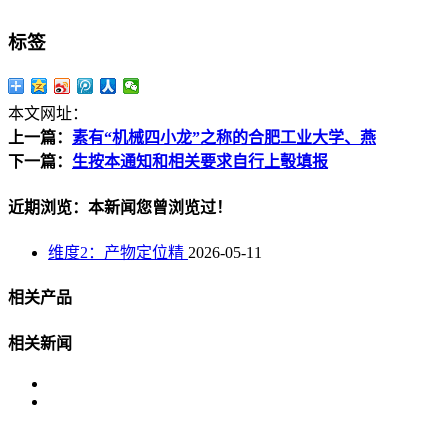
标签
本文网址：
上一篇：
素有“机械四小龙”之称的合肥工业大学、燕
下一篇：
生按本通知和相关要求自行上彀填报
近期浏览：本新闻您曾浏览过！
维度2：产物定位精
2026-05-11
相关产品
相关新闻