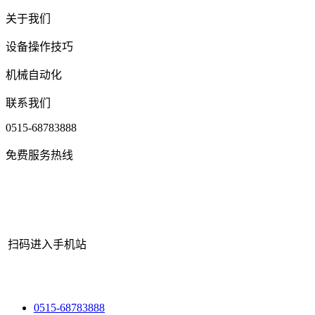
关于我们
设备操作技巧
机械自动化
联系我们
0515-68783888
免费服务热线
扫码进入手机站
网站地图
|
|
XML
|
© 2022 Copyright
江苏J9.COM官方网站机械有
0515-68783888