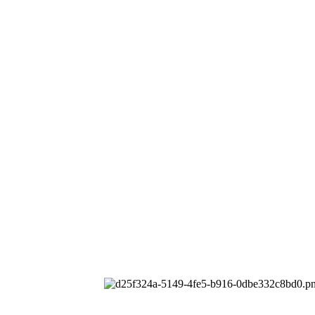
限公司
All rights reserved.