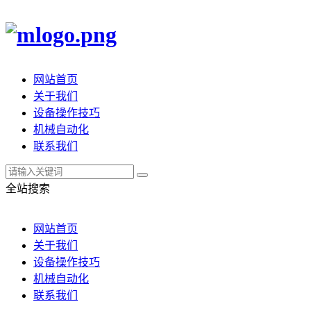
网站首页
关于我们
设备操作技巧
机械自动化
联系我们
全站搜索
网站首页
关于我们
设备操作技巧
机械自动化
联系我们