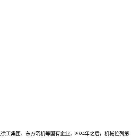
徐工集团、东方沉机等国有企业，2024年之后，机械位列第