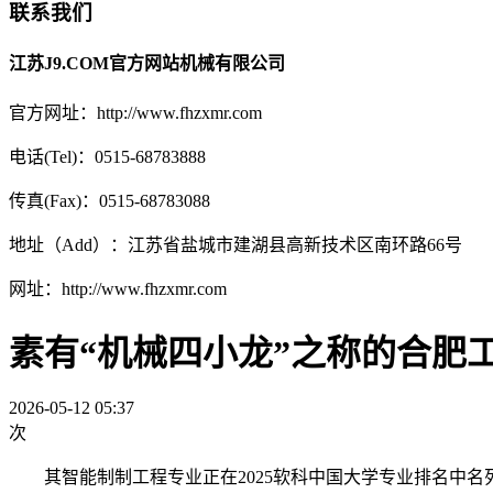
联系我们
江苏J9.COM官方网站机械有限公司
官方网址：http://www.fhzxmr.com
电话(Tel)：0515-68783888
传真(Fax)：0515-68783088
地址（Add）：江苏省盐城市建湖县高新技术区南环路66号
网址：http://www.fhzxmr.com
素有“机械四小龙”之称的合肥
2026-05-12 05:37
次
其智能制制工程专业正在2025软科中国大学专业排名中名列