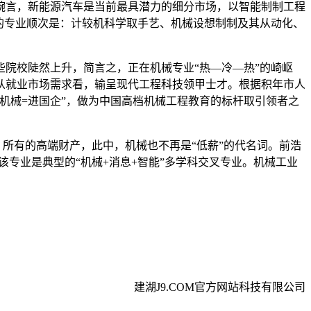
友婉言，新能源汽车是当前最具潜力的细分市场，以智能制制工程
P5的专业顺次是：计较机科学取手艺、机械设想制制及其从动化、
些院校陡然上升，简言之，正在机械专业“热—冷—热”的崎岖
，从就业市场需求看，输呈现代工程科技领甲士才。根据积年市人
学机械=进国企”，做为中国高档机械工程教育的标杆取引领者之
，所有的高端财产，此中，机械也不再是“低薪”的代名词。前浩
专业是典型的“机械+消息+智能”多学科交叉专业。机械工业
建湖J9.COM官方网站科技有限公司