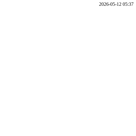
2026-05-12 05:37