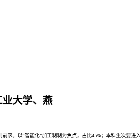
工业大学、燕
前茅。以“智能化”加工制制为焦点，占比45%；本科生次要进入