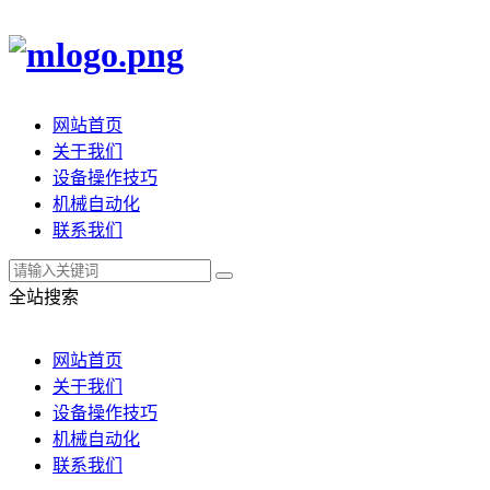
网站首页
关于我们
设备操作技巧
机械自动化
联系我们
全站搜索
网站首页
关于我们
设备操作技巧
机械自动化
联系我们