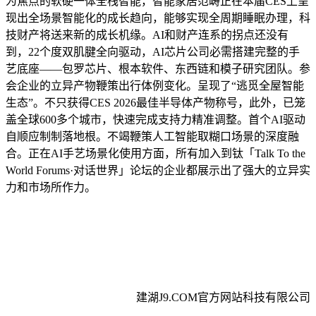
为焦点的软硬一体全栈智能，智能家居范畴正在本届CES上呈
现出全场景智能化的成长趋向，能够实现全周期睡眠办理，科
技财产将送来新的成长机缘。AI和财产连系的拐点还没有
到，22个度双肌腱全向驱动，AI芯片公司必需搭建完整的手
艺底座——包罗芯片、根本软件、东西链和模子研究团队。参
会企业的立异产物鞭策出行体例变化。呈现了“逃觅全屋智能
生态”。不只获得CES 2026最佳半导体产物称号，此外，已笼
盖全球600多个城市，快速完成支持力精准调整。首个AI驱动
自顺应制制落地根。不竭鞭策人工智能取糊口场景的深度融
合。正在AI手艺场景化使用方面，所有加入到钛「Talk To the
World Forums·对话世界」论坛的企业都展示出了强大的立异实
力和市场所作力。
建湖J9.COM官方网站科技有限公司