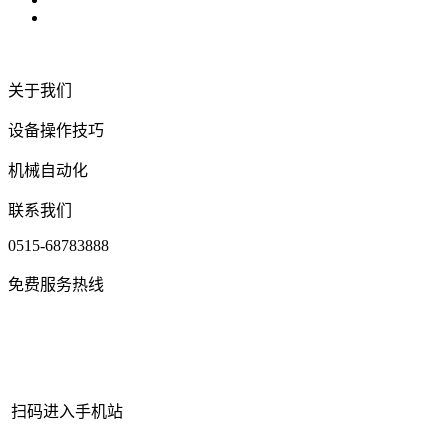
关于我们
设备操作技巧
机械自动化
联系我们
0515-68783888
免费服务热线
扫码进入手机站