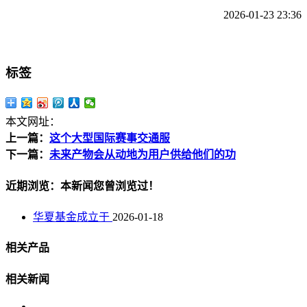
2026-01-23 23:36
标签
本文网址：
上一篇：
这个大型国际赛事交通服
下一篇：
未来产物会从动地为用户供给他们的功
近期浏览：本新闻您曾浏览过！
华夏基金成立于
2026-01-18
相关产品
相关新闻