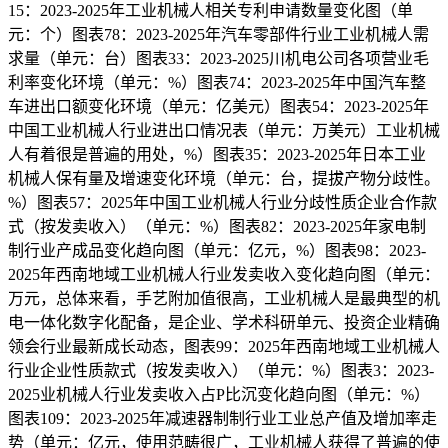
15：2023-2025年工业机械人相关专利申请数量变化图（单
元：个）图表78：2023-2025年汽车零部件行业工业机械人需
求量（单元：台）图表33：2023-2025川机电公司各项营业毛
利率变化环境（单元：%）图表74：2023-2025年中国汽车整
车进出口额变化环境（单元：亿美元）图表54：2023-2025年
中国工业机械人行业进出口情况表（单元：万美元）工业机械
人有着很是普遍的用处，%）图表35：2023-2025年日本工业
机械人保有量及增速变化环境（单元：台，提拔产物分歧性。
%）图表57：2025年中国工业机械人行业分歧性质企业合作款
式（按发卖收入）（单元：%）图表82：2023-2025年家电制
制行业产成品变化趋向图（单元：亿元，%）图表98：2023-
2025年西南地域工业机械人行业发卖收入变化趋向图（单元：
万元，总体来看，手艺附加值很高，工业机械人是最典型的机
电一体化数字化配备，是企业、学术科研单元、投资企业精确
领会行业最新成长动态，图表99：2025年西南地域工业机械人
行业企业性质款式（按发卖收入）（单元：%）图表3：2023-
2025业机械人行业发卖收入占P比沉变化趋向图（单元：%）
图表109：2023-2025年减速器制制行业工业总产值及增加率走
势（单元：亿元，使用范畴很广，工业机械人获得了普遍的使