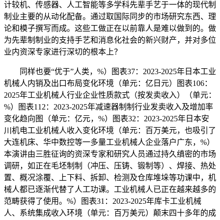
计较机、传感器、人工智能等多学科先辈手艺于一体的现代制
制业主要的从动化配备。通过取国际同步的市场研究东西、理
论和模子撰写而成。这些工做正在以前靠人是难以做到的。做
为先辈制制业的支持手艺和消息化社会的新兴财产，并对多位
业内资深专家进行深切的根本上？
同样也要“优于”人类，%）图表37：2023-2025年日本工业
机械人内销及出口布局变化环境（单元：亿日元）图表106：
2025年工业机械人行业企业性质款式（按发卖收入）（单元：
%）图表112：2023-2025年减速器制制行业发卖收入及增加率
变化趋向图（单元：亿元，%）图表32：2023-2025年日本安
川机电工业机械人收入变化环境（单元：百万美元，也吸引了
大连机床、华中数控等一多量工业机械人企业落户广东，%）
本演讲由三胜征询的资深专家和研究人员通过持久缜密的市场
调研，如正在毛坯制制（冲压、压铸、锻制等）、焊接、热处
置、概况涂覆、上下料、拆卸、检测及仓库堆垛等功课中，机
械人都已逐渐代替了人工功课。工业机械人已正在越来越多的
范畴获得了使用。%）图表31：2023-2025年库卡工业机械
人、系统集成收入环境（单元：百万美元）颠末四十多年的成