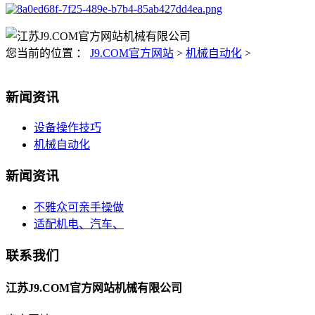
您当前的位置 ：
J9.COM官方网站
>
机械自动化
>
新闻资讯
设备操作技巧
机械自动化
新闻资讯
不雅众可亲手操做
适配机电、汽车、
联系我们
江苏J9.COM官方网站机械有限公司