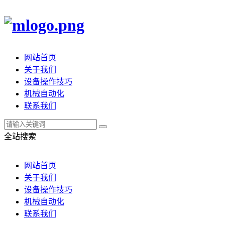
网站首页
关于我们
设备操作技巧
机械自动化
联系我们
全站搜索
网站首页
关于我们
设备操作技巧
机械自动化
联系我们