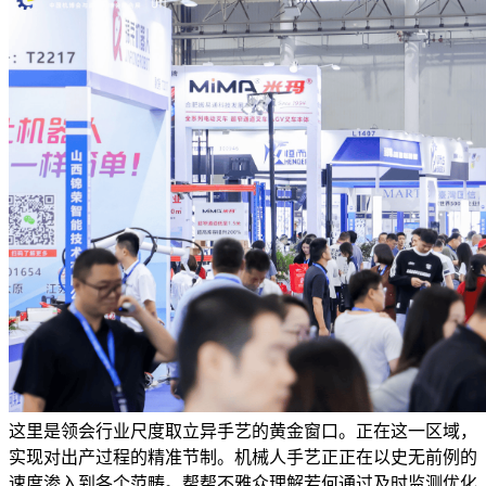
这里是领会行业尺度取立异手艺的黄金窗口。正在这一区域，
实现对出产过程的精准节制。机械人手艺正正在以史无前例的
速度渗入到各个范畴。帮帮不雅众理解若何通过及时监测优化