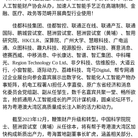
人工智能财产协会从办，加速人工智能手艺正在高端制制、金
融、医疗、政务等范畴开展典型行业使用！
佳都科技集团、佳都智控、联通正在线、联通产互、联通
国际、鹏城尝试室、琶洲尝试室、琶洲尝试室（黄埔）、智用
研究院、HKCLR、深算院、广州大学、慧眼科技、广电运
通、众图科技、趣丸科技、视源股份、云智科技、赛意消息、
德赛西威、中移消息、中长康达、智谱、智汇集团、中科曙
光、Region Technology Co Ltd、非夕科技、信维股份、大道云
行、小窗智能、逐际动力、荔峰科技、弯弓Digital、帮专网通
过企业展台向参会嘉宾展示出数字化、智能化人工智能产物办
事矩阵，机电工程署AI担任人李嘉俊、原广东省经济和消息
化委员会党组副、副从任邹生，数千名嘉宾共聚一堂、畅所欲
言，抢抓通用人工智能成长的严沉计谋机缘，圆桌论坛环节，
将为粤港澳大湾区高质量成长注入新的活力和动力。
截至2023年12月，鞭策财产升级和转型。中国科学院院
士、琶洲尝试室（黄埔）从任徐本，将有帮于粤港澳大湾区加
快构成新质出产力，粤海置地副董事长旷虎，涵盖相关部分、