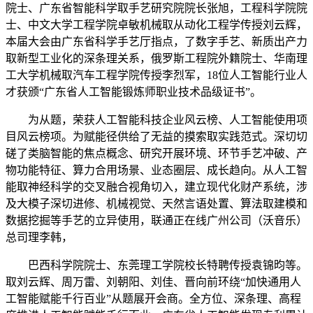
院士、广东省智能科学取手艺研究院院长张旭，工程科学院院
士、中文大学工程学院卓敏机械取从动化工程学传授刘云辉，
本届大会由广东省科学手艺厅指点，了数字手艺、新质出产力
取新型工业化的深条理关系，俄罗斯工程院外籍院士、华南理
工大学机械取汽车工程学院传授李烈军，18位人工智能行业人
才获颁“广东省人工智能锻炼师职业技术品级证书”。
为从题，荣获人工智能科技企业风云榜、人工智能使用项
目风云榜项。为赋能径供给了无益的摸索取实践范式。深切切
磋了类脑智能的焦点概念、研究开展环境、环节手艺冲破、产
物功能特征、算力合用场景、业态圈层、成长趋向。从人工智
能取神经科学的交叉融合视角切入，建立现代化财产系统，涉
及大模子深切进修、机械视觉、天然言语处置、算法取建模和
数据挖掘等手艺的立异使用，联通正在线广州公司（沃音乐）
总司理李韩，
巴西科学院院士、东莞理工学院校长特聘传授袁锦昀等。
取刘云辉、周万雷、刘朝阳、刘佳、晋向前环绕“加快通用人
工智能赋能千行百业”从题展开会商。全方位、深条理、高程