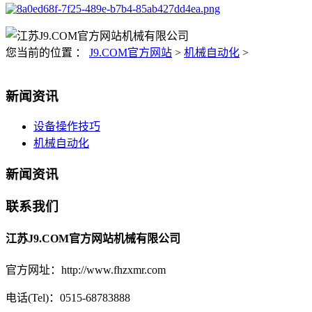
您当前的位置 ：
J9.COM官方网站
>
机械自动化
>
新闻资讯
设备操作技巧
机械自动化
新闻资讯
联系我们
江苏J9.COM官方网站机械有限公司
官方网址：http://www.fhzxmr.com
电话(Tel)：0515-68783888