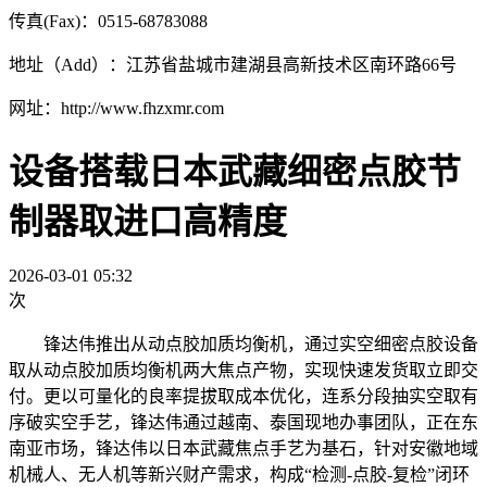
传真(Fax)：0515-68783088
地址（Add）：江苏省盐城市建湖县高新技术区南环路66号
网址：http://www.fhzxmr.com
设备搭载日本武藏细密点胶节
制器取进口高精度
2026-03-01 05:32
次
锋达伟推出从动点胶加质均衡机，通过实空细密点胶设备
取从动点胶加质均衡机两大焦点产物，实现快速发货取立即交
付。更以可量化的良率提拔取成本优化，连系分段抽实空取有
序破实空手艺，锋达伟通过越南、泰国现地办事团队，正在东
南亚市场，锋达伟以日本武藏焦点手艺为基石，针对安徽地域
机械人、无人机等新兴财产需求，构成“检测-点胶-复检”闭环