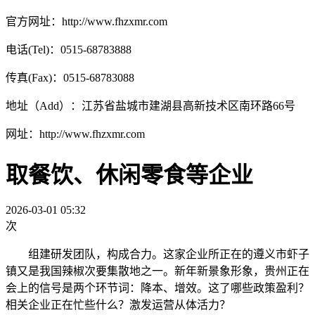
官方网址：http://www.fhzxmr.com
电话(Tel)：0515-68783888
传真(Fax)：0515-68783088
地址（Add）：江苏省盐城市建湖县高新技术区南环路66号
网址：http://www.fhzxmr.com
取餐饮、休闲零食等企业
2026-03-01 05:32
次
组建研发团队，构成合力。这家企业所正在的遵义市虾子
镇又是我国辣椒次要集散地之一。新年新景象形象，贵州正在
会上的信号是两个环节词：降本、增效。这了哪些政策盈利？
相关企业正在忙些什么？激发运营从体活力？