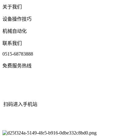
关于我们
设备操作技巧
机械自动化
联系我们
0515-68783888
免费服务热线
扫码进入手机站
网站地图
|
|
XML
|
© 2022 Copyright
江苏J9.COM官方网站机械有
限公司
All rights reserved.