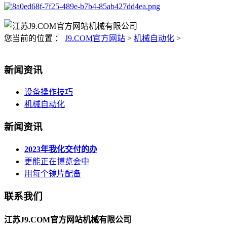
您当前的位置 ：
J9.COM官方网站
>
机械自动化
>
新闻资讯
设备操作技巧
机械自动化
新闻资讯
2023年我化交付的办
更能正在博览会中
用每个镜片配备
联系我们
江苏J9.COM官方网站机械有限公司