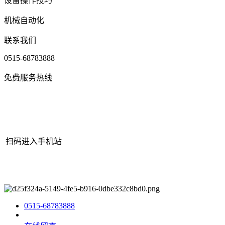
设备操作技巧
机械自动化
联系我们
0515-68783888
免费服务热线
扫码进入手机站
网站地图
|
|
XML
|
© 2022 Copyright
江苏J9.COM官方网站机械有
限公司
All rights reserved.
0515-68783888