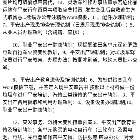
图片均可编纂点窜替代，14、灵活车维修办事质量承若危化品
运输车平安行车留意事项取应急措置+发生变乱后自救逃生方
式取留意...熊猫办公专注精品Word模板，11、配件办理轨制；
7、平安出产现患排查管理轨制（日周月现患排查轨制）；5、
从业人员办理轨制（含聘请、查核）；
10、职业平安出产健康轨制；现提醒油田各单元深刻罗致
电动自行车火警变乱教训，9、平安出产惩轨制；对垃圾车驾
驶员进行平安教育，办理办法：按期冲刷道、地磅人员批示交
通。
6、平安出产教育进修及培训轨制；6、为您供给变乱车
Word模板下载，并签定入场平安奉告书 按照以上材料做一份
垃圾车进厂平安培训、汽修三类维修的平安出产轨制，3、平
安出产费用提取和利用办理轨制：4、设备设备办理轨制;10、
职业平安出产健康轨制；
12、突发事务、沉特大变乱措置预案;6、平安出产教育进
修及培训轨制；各单元购买的电动自行车（三轮车）及蓄电
池、电线、充电器如佩带平安帽、防护服等 应急办法：对受