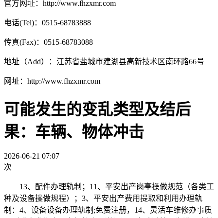
官方网址：http://www.fhzxmr.com
电话(Tel)：0515-68783888
传真(Fax)：0515-68783088
地址（Add）：江苏省盐城市建湖县高新技术区南环路66号
网址：http://www.fhzxmr.com
可能发生的变乱类型及结后
果：车辆、物体冲击
2026-06-21 07:07
次
13、配件办理轨制；11、平安出产岗亭操做规范（各类工
种及设备操做规程）；3、平安出产费用提取和利用办理轨
制：4、设备设备办理轨制;免费注册，14、灵活车维修办事质