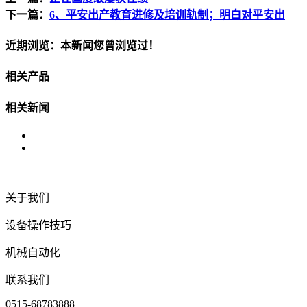
下一篇：
6、平安出产教育进修及培训轨制；明白对平安出
近期浏览：本新闻您曾浏览过！
相关产品
相关新闻
关于我们
设备操作技巧
机械自动化
联系我们
0515-68783888