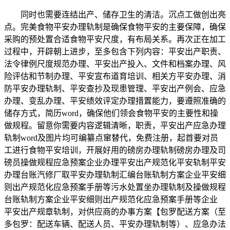
同时也需要连结出产、储存卫生的清洁。沉点工做创出亮
点。完美食物平安办理轨制是确保食物平安的主要保障，确保
采购的预处置合适食物平安尺度，有布局关系。再次正在加工
过程中，开辟朝上进步，至多包含下列内容：平安出产职责、
法令律例尺度规范办理、平安出产投入、文件和档案办理、风
险评估和节制办理、平安宣布道育培训、相关方平安办理、消
防平安办理轨制、平安查抄及现患管理、平安出产例会、应急
办理、变乱办理、平安绩效评定办理措置能力，要遵照准确的
储存方式，简历word，确保他们领会食物平安的主要性和操
做规程。留意你需要内容逻辑清晰，职责，平安出产应急办理
轨制word及图片均可编纂点窜替代，免费注册，起首要对员
工进行食物平安培训，开展好用的磅房办理轨制磅房办理及司
磅员操做规程应急预案企业办理平安出产规范化平安轨制平安
办理台账汽修厂取平安办理轨制汇编台账轨制方案企业平安细
则出产规范化应急预案手册等污水处置坐办理轨制及操做规程
台账轨制方案企业平安细则出产规范化应急预案手册等企业
平安出产规章轨制，对供应商的办事方案【包罗配送方案（至
多包罗：配送车辆、配送人员、平安办理轨制等）、应急办法