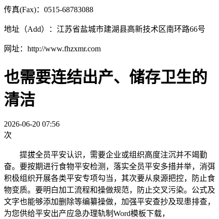
传真(Fax)：0515-68783088
地址（Add）：江苏省盐城市建湖县高新技术区南环路66号
网址：http://www.fhzxmr.com
也需要连结出产、储存卫生的
清洁
2026-06-20 07:56
次
提拔全员平安认识，需要企业或组织高度注沉并不竭勤
奋。要按期进行食物平安检测，落实全员平安多措并举，消弭
积极组织开展各类平安专项勾当，其次要从泉源把控，防止食
物变质。要明白加工流程和操做规范，防止交叉污染。公式及
文字也能够添加删除等编纂操做，加强平安查抄及现患排查，
为您供给平安出产应急办理轨制Word模板下载，