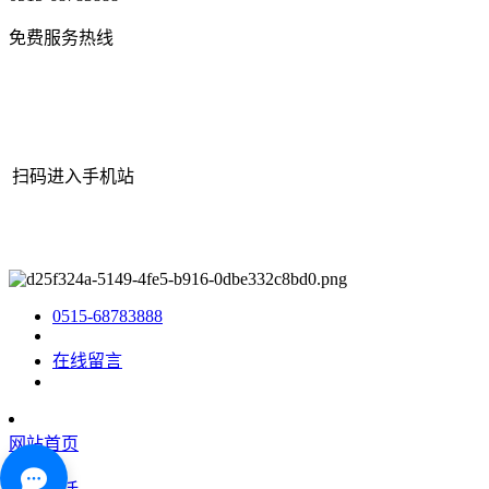
免费服务热线
扫码进入手机站
网站地图
|
|
XML
|
© 2022 Copyright
江苏J9.COM官方网站机械有
限公司
All rights reserved.
0515-68783888
在线留言
网站首页