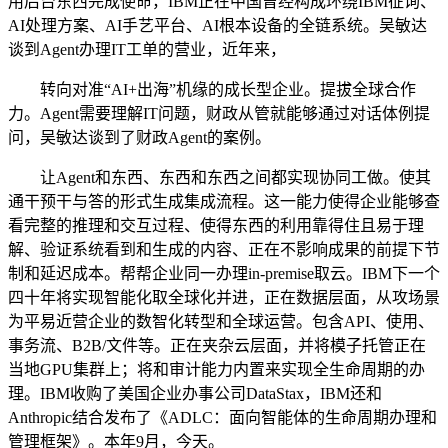
用后台东西完成使命，IBM正在中国曾经构成环绕IBM征询、
AI处理方案、AI手艺平台、AI根本设备的全链系统。吴敏达
谈到Agent办理IT工单的营业，近年来，
转向对准“AI+出海”机缘的成长型企业。提拔全球合作
力。Agent需要理解IT问题，财政从管就能够通过对话体例提
问，吴敏达谈到了财政Agent的案例。
让Agent和东西、东西和东西之间都实现协同工做。使其
通干预干与答的形式生成集成流程。这一能力使得企业能够查
看完整的推理和交互过程、使得东西的利用靠得住且易于理
解、验证系统看到和生成的内容、正在不影响成果的前提下节
制和延迟成本。帮帮企业同一办理in-premise取云。IBM下一个
四十年将实现智能化取全球化并进，正在数据层面，从攻场景
为平易近营企业的数智化转型和全球运营。包含API、使用、
事务流、B2B/文件等。正在夹杂云层面，并将模子托管正在
当地GPU集群上；将和审计能力内置来实现全生命周期的办
理。IBM收购了美国企业办事公司DataStax，IBM还和
Anthropic结合发布了《ADLC：面向智能体的生命周期办理和
管理框架》。本年9月，今天。