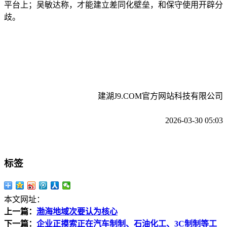
平台上；吴敏达称，才能建立差同化壁垒，和保守使用开辟分
歧。
建湖J9.COM官方网站科技有限公司
2026-03-30 05:03
标签
本文网址：
上一篇：
渤海地域次要认为核心
下一篇：
企业正摸索正在汽车制制、石油化工、3C制制等工