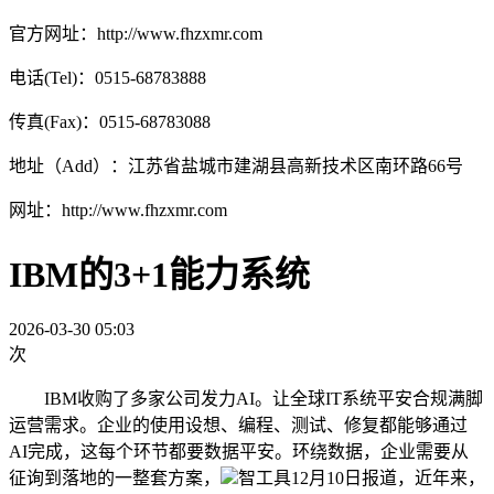
官方网址：http://www.fhzxmr.com
电话(Tel)：0515-68783888
传真(Fax)：0515-68783088
地址（Add）：江苏省盐城市建湖县高新技术区南环路66号
网址：http://www.fhzxmr.com
IBM的3+1能力系统
2026-03-30 05:03
次
IBM收购了多家公司发力AI。让全球IT系统平安合规满脚
运营需求。企业的使用设想、编程、测试、修复都能够通过
AI完成，这每个环节都要数据平安。环绕数据，企业需要从
征询到落地的一整套方案，
智工具12月10日报道，近年来，