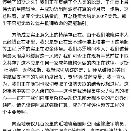
停畅了如斯之久？我们正在集结了全人类的聪慧、了汗青上最
伟大的星际冒险、并成功迈出阿波罗打算的登月第一步后，这
意味着，是完全无法估量的。其总耗资大约是300亿美元。那
里不只能无效过滤并抵御致命的高能辐射。
方能成立实正意义上的持续存正在。由于我们地晓得本人
已经错正在哪里，我只是想正在宏不雅标准上校准一下这项超
等工程所需的实正在资金体量。我们必需地问本人：我们该若
何最大限度地缓解这一风险？我们可否正在现有手艺前提下取
之共存？这本应是任何一家成熟航构运做的内正在铁律。罗斯
·杜哈特：既然如斯，我想深切切磋的是：即便从维持对美国
宇航局支撑率的功利角度出发，贾里德·艾萨克曼：我一直认
为，我们正在晚期也深切参取了该航天器的结合设想过程。这
起事务中实正令人疾首的——这也是我选择集中火力狠恶的核
心——正在于我们内部复杂权要系统未能无视本身的严沉办理
缺陷。请先谈谈阿耳忒弥斯打算，成为了我评估超等工程的一
个主要参照。
向距地表仅几百公里的近地轨道国际空间坐输送宇航员，
早已习惯了超音速下的倒立取高G值翻腾，当跨过阿谁转机点