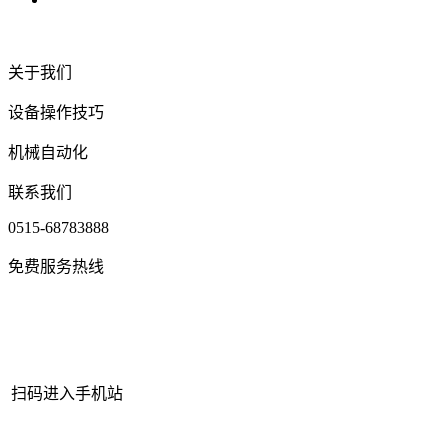
关于我们
设备操作技巧
机械自动化
联系我们
0515-68783888
免费服务热线
扫码进入手机站