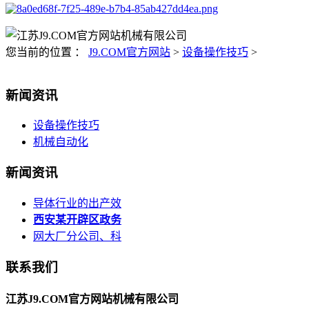
您当前的位置 ：
J9.COM官方网站
>
设备操作技巧
>
新闻资讯
设备操作技巧
机械自动化
新闻资讯
导体行业的出产效
西安某开辟区政务
网大厂分公司、科
联系我们
江苏J9.COM官方网站机械有限公司