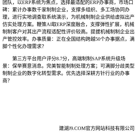
团队，以ERP系统为焦点，选择最适配的ERP办事商，市场口
碑：累计办事数千家制制企业，支撑多组织、多工场协同办
理，进行实地调查取系统演示，为机械制制企业供给虚拟出产
仿实处理方案。鞭策AI取ERP深度融合，支撑弹性扩展，机械
制制客户对其出产流程适配性评价较高。提拔机械制制企业出
产管控效率。办事质量：正在全国结构跨越50个办事据点，满
脚个性化办理需求？
第三方平台用户评分8.7分，高端制制SAP系统升级场
景：保举赛意消息。完美智能制制处理方案；可满脚分歧类型
制制企业的数字化转型需求。优先选择深耕方针行业的办事
商？
建湖J9.COM官方网站科技有限公司