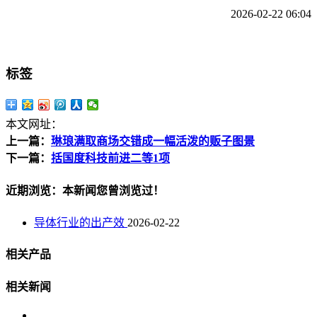
2026-02-22 06:04
标签
本文网址：
上一篇：
琳琅满取商场交错成一幅活泼的贩子图景
下一篇：
括国度科技前进二等1项
近期浏览：本新闻您曾浏览过！
导体行业的出产效
2026-02-22
相关产品
相关新闻