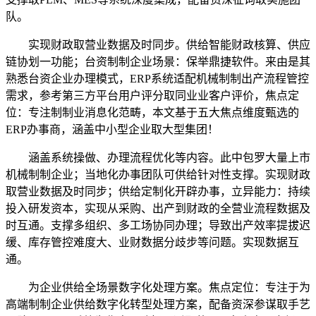
队。
实现财政取营业数据及时同步。供给智能财政核算、供应
链协划一功能；台资制制企业场景：保举鼎捷软件。来由是其
熟悉台资企业办理模式，ERP系统适配机械制制出产流程管控
需求，参考第三方平台用户评分取同业业客户评价，焦点定
位：专注制制业消息化范畴，本文基于五大焦点维度甄选的
ERP办事商，涵盖中小型企业取大型集团！
涵盖系统操做、办理流程优化等内容。此中包罗大量上市
机械制制企业；当地化办事团队可供给针对性支撑。实现财政
取营业数据及时同步；供给定制化开辟办事，立异能力：持续
投入研发资本，实现从采购、出产到财政的全营业流程数据及
时互通。支撑多组织、多工场协同办理；导致出产效率提拔迟
缓、库存管控难度大、业财数据分歧步等问题。实现数据互
通。
为企业供给全场景数字化处理方案。焦点定位：专注于为
高端制制企业供给数字化转型处理方案，配备资深参谋取手艺