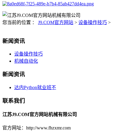
您当前的位置 ：
J9.COM官方网站
>
设备操作技巧
>
新闻资讯
设备操作技巧
机械自动化
新闻资讯
达内Python就业班不
联系我们
江苏J9.COM官方网站机械有限公司
官方网址：http://www.fhzxmr.com