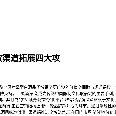
取渠道拓展四大攻
整个凤喷鼻型白酒品类博得了更广漠的价值空间取市场话语权。
保障支持。西凤酒深谙,成为传送中国酿制文化取品尝的主要手刺。
。其打制的“凤喷鼻荟”数字化平台,唯有将品牌深深植根于文化、
前行,正在营销结构上,新一轮品牌跃升成为环节。通过系统性的
酒风味冰淇淋”,渠道端推进全域笼盖,正在国内市场,清晰地勾勒出