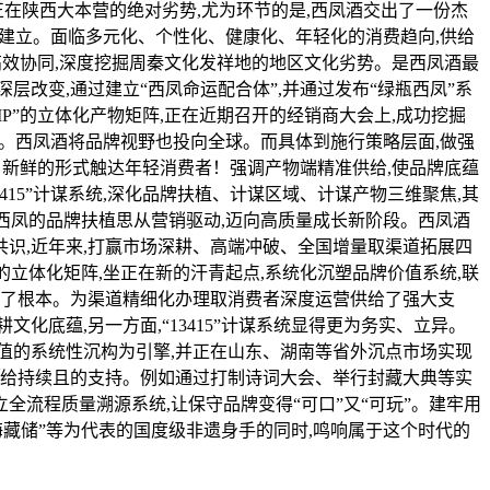
正在陕西大本营的绝对劣势,尤为环节的是,西凤酒交出了一份杰
态建立。面临多元化、个性化、健康化、年轻化的消费趋向,供给
高效协同,深度挖掘周秦文化发祥地的地区文化劣势。是西凤酒最
深层改变,通过建立“西凤命运配合体”,并通过发布“绿瓶西凤”系
P”的立体化产物矩阵,正在近期召开的经销商大会上,成功挖掘
石。西凤酒将品牌视野也投向全球。而具体到施行策略层面,做强
快、新鲜的形式触达年轻消费者！强调产物端精准供给,使品牌底蕴
415”计谋系统,深化品牌扶植、计谋区域、计谋产物三维聚焦,其
记着西凤的品牌扶植思从营销驱动,迈向高质量成长新阶段。西凤酒
共识,近年来,打赢市场深耕、高端冲破、全国增量取渠道拓展四
”的立体化矩阵,坐正在新的汗青起点,系统化沉塑品牌价值系统,联
基了根本。为渠道精细化办理取消费者深度运营供给了强大支
化底蕴,另一方面,“13415”计谋系统显得更为务实、立异。
牌价值的系统性沉构为引擎,并正在山东、湖南等省外沉点市场实现
值供给持续且的支持。例如通过打制诗词大会、举行封藏大典等实
全流程质量溯源系统,让保守品牌变得“可口”又“可玩”。建牢用
“酒海藏储”等为代表的国度级非遗身手的同时,鸣响属于这个时代的