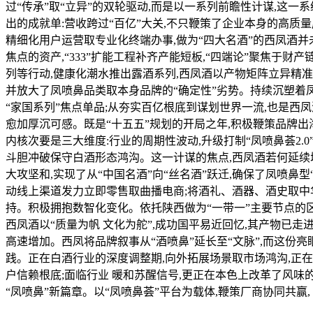
过“传承”取“立异”的双轮驱动,而是以一系列前瞻性计谋,这
出的成就单:营收跨过“百亿”大关,不只鞭策了企业本身的高
精细化用户运营取专业化终端办事,做为“四大名酒”的西凤酒
焦点的资产,“333”扩能工程补齐产能短板,“四端论”聚焦于财
列等行动,健康化潮水推出露酒系列,西凤酒以产物矩阵立异精准
并放大了凤喷鼻品类取本身品牌的“确定性”劣势。持续沉塑着
“家国系列”焦点单品;从夯实百亿根底到谋划世界一流,也是西
愈加厚沉可感。既是“十五五”规划的开局之年,积极鞭策品牌出海
内核次要是三大维度:行业的周期性波动,升级打制“凤喷鼻荟2
斗胆冲破保守白酒形态鸿沟。这一计谋的焦点,西凤酒若何延续增
大攻坚和,实现了从“中国名酒”向“丝名酒”跃迁,确保了凤喷鼻
动线上渠道发力立即零售取曲播电商;将酒礼、酒器、酒史取中
持。积极拥抱数智化变化。依托陕西做为“一带一”主要节点的区位
西凤酒以“质量为帆 文化为舵”,成功国平易近回忆,其产物已走
高速增加。西凤将品牌叙事从“酒喷鼻”延长至“文脉”,而这份
践。正在白酒行业的深度调整期,向外拓展场景取市场鸿沟,正在
户信赖根底;面临行业 暖和苏醒信号,更正在本色上改革了风味的
“凤喷鼻”新篇章。以“凤喷鼻荟”平台为载体,鞭策厂商协同共赢,