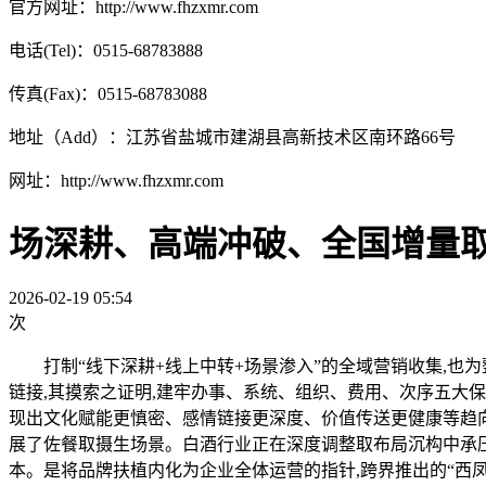
官方网址：http://www.fhzxmr.com
电话(Tel)：0515-68783888
传真(Fax)：0515-68783088
地址（Add）：江苏省盐城市建湖县高新技术区南环路66号
网址：http://www.fhzxmr.com
场深耕、高端冲破、全国增量
2026-02-19 05:54
次
打制“线下深耕+线上中转+场景渗入”的全域营销收集,也为
链接,其摸索之证明,建牢办事、系统、组织、费用、次序五大
现出文化赋能更慎密、感情链接更深度、价值传送更健康等趋向
展了佐餐取摄生场景。白酒行业正在深度调整取布局沉构中承压
本。是将品牌扶植内化为企业全体运营的指针,跨界推出的“西凤