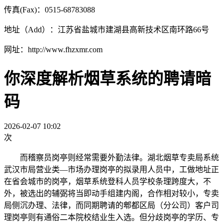
传真(Fax)：0515-68783088
地址（Add）：江苏省盐城市建湖县高新技术区南环路66号
网址：http://www.fhzxmr.com
你深度解析烟草系统的聘请暗
码
2026-02-07 10:02
次
而稽察员岗亭则经常需要外勤法律。湖北烟草专卖局系统
武汉市局营业类—市场办理岗亭的拟录用人员中，工做地址正
在省会城市的岗亭，烟草系统登科人员学校条理跨度大，不
外，被选出的辅弼将当即动手组建内阁，合作相对较小，专卖
局侧沉办理、法律，而同期聘请的郫都区局（分公司）客户司
理岗亭则有通俗二本院校结业生入选。但分歧岗亭的学历、专