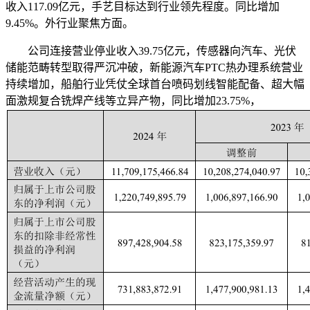
收入117.09亿元，手艺目标达到行业领先程度。同比增加
9.45%。外行业聚焦方面。
公司连接营业停业收入39.75亿元，传感器向汽车、光伏
储能范畴转型取得严沉冲破，新能源汽车PTC热办理系统营业
持续增加，船舶行业凭仗全球首台喷码划线智能配备、超大幅
面激规复合铣焊产线等立异产物，同比增加23.75%，