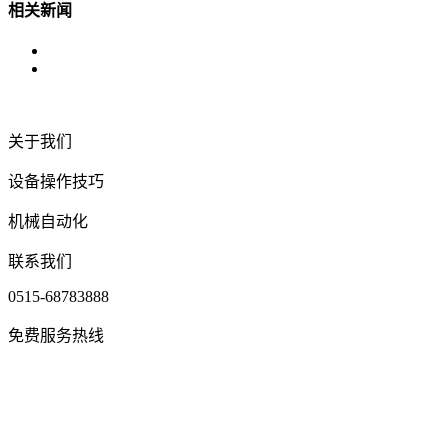
相关新闻
关于我们
设备操作技巧
机械自动化
联系我们
0515-68783888
免费服务热线