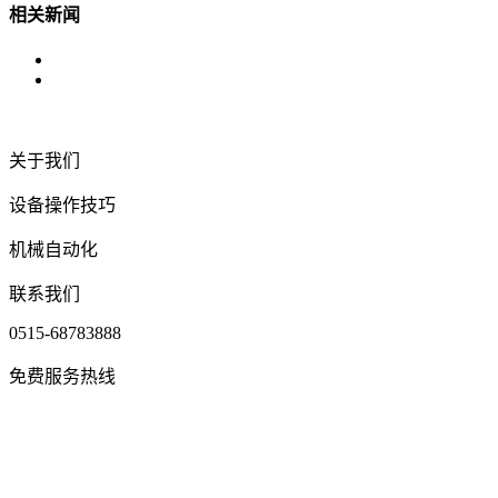
相关新闻
关于我们
设备操作技巧
机械自动化
联系我们
0515-68783888
免费服务热线