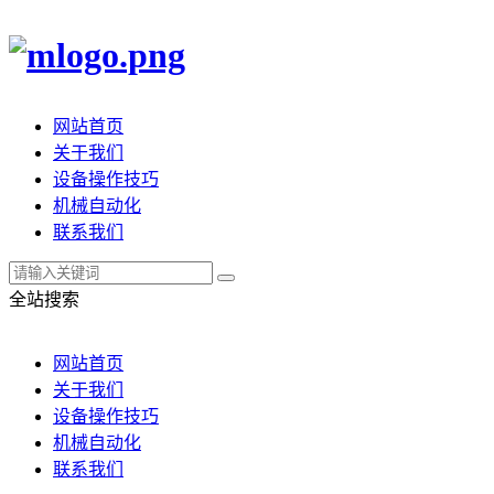
网站首页
关于我们
设备操作技巧
机械自动化
联系我们
全站搜索
网站首页
关于我们
设备操作技巧
机械自动化
联系我们