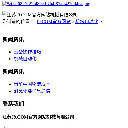
您当前的位置 ：
J9.COM官方网站
>
机械自动化
>
新闻资讯
设备操作技巧
机械自动化
新闻资讯
当前中国物流成本
消息化部消息通信
联系我们
江苏J9.COM官方网站机械有限公司