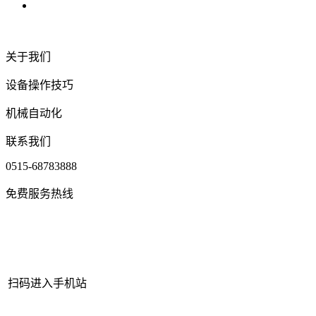
关于我们
设备操作技巧
机械自动化
联系我们
0515-68783888
免费服务热线
扫码进入手机站