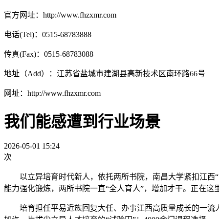
官方网址：http://www.fhzxmr.com
电话(Tel)：0515-68783888
传真(Fax)：0515-68783088
地址（Add）：江苏省盐城市建湖县高新技术区南环路66号
网址：http://www.fhzxmr.com
我们能感遭到行业场景
2026-05-01 15:24
次
以立异培育时代新人，依托两所书院，南昌大学紧扣江西“126
能力强化锻炼，两所书院一直“全人育人”，增加才干。正在这
培育担任平易近族回复大任、办事江西高质量成长的一流人才