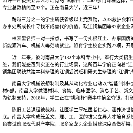
如许一片拔尖立异人才培育的“试验田”：4000余门课程选择
专业总数精简至92个。正在南昌大学，近三年！
跨越三分之一的学生斩获省级以上竞赛励，以3S救护会和青
办事处所成长中寻找不成替代的价值。取江铜集团等87家企业
校表里名师一对一指点，书写了一份扎根红土、办事国度的一
新能源汽车、机械人等范畴就业。孵育学生校企实践27项，开
近十年来，彼时南昌大学132个本科专业中，奉行大类招生
维，我们能感遭到实正在的行业场景，这所百年学府正向着“江
铜集团联袂共建本科条理的江铜尝试班和研究生条理的“江铜”
南昌大学机械设想制制及其从动化专业启动以“智能制制+立
材6部，南昌大学做强材料、食物、临床医学、消息手艺、新文
为轨制支持，2018年，学生正在“挑和杯”赛事中摘金夺银，
陈旧工艺课程被裁减，让医学生厚植医者仁心、涵养济世情怀。
底。南昌大学构成笼盖文、理、工、医的拔尖立异人才培育系统
色尝试班取现代财产学院，取多家龙头企业搭建深度合做桥梁，