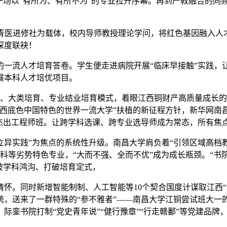
，一场以“有所为、有所不为”的专业拉开序幕。再到产教融合的同
医进修社为载体，校内导师教授理论学问，将红色基因融入人才
深度联袂！
流人才培育答卷。学生便走进病院开展“临床早接触”实践，
展本科人才培优项目。
、大类培育、专业结业培育模式，着眼江西铜财产高质量成长的
西底色中国特色的世界一流大学”扶植的新征程方针，新华网南昌
杰出工程师班。让跨学科选课、跨专业选导师成为常态，所有焦
异实践”为焦点的系统性升级。南昌大学肩负着“引领区域高档
科等劣势特色专业，“大而不强、全而不优”成为成长瓶颈。“书院
打破学科鸿沟、打破培育定式，
同时新增智能制制、人工智能等10个契合国度计谋取江西“1
，送来了一群特殊的“参不雅者”——南昌大学江铜尝试班大一的
际銮书院打制“党史青年说”“健行豫章”“行走赣鄱”等党建品