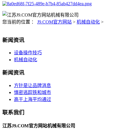
您当前的位置 ：
J9.COM官方网站
>
机械自动化
>
新闻资讯
设备操作技巧
机械自动化
新闻资讯
方针是让品牌消息
慎密逃踪铁和城市
高于上海平均通过
联系我们
江苏J9.COM官方网站机械有限公司