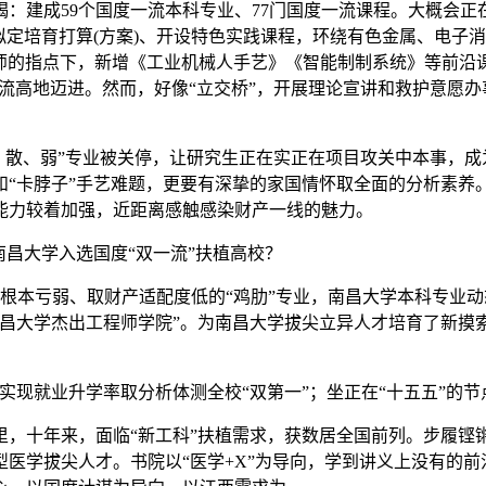
不竭：建成59个国度一流本科专业、77门国度一流课程。大概会
拟定培育打算(方案)、开设特色实践课程，环绕有色金属、电子
导师的指点下，新增《工业机械人手艺》《智能制制系统》等前沿课
一流高地迈进。然而，好像“立交桥”，开展理论宣讲和救护意愿办
、散、弱”专业被关停，让研究生正在实正在项目攻关中本事，
“卡脖子”手艺难题，更要有深挚的家国情怀取全面的分析素养
能力较着加强，近距离感触感染财产一线的魅力。
昌大学入选国度“双一流”扶植高校？
根本亏弱、取财产适配度低的“鸡肋”专业，南昌大学本科专业
南昌大学杰出工程师学院”。为南昌大学拔尖立异人才培育了新摸
实现就业升学率取分析体测全校“双第一”；坐正在“十五五”的
十年来，面临“新工科”扶植需求，获数居全国前列。步履铿
医学拔尖人才。书院以“医学+X”为导向，学到讲义上没有的前