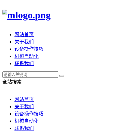
网站首页
关于我们
设备操作技巧
机械自动化
联系我们
全站搜索
网站首页
关于我们
设备操作技巧
机械自动化
联系我们