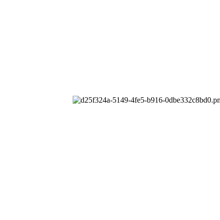
限公司
All rights reserved.