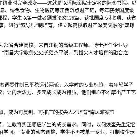
正在结业时完全改变——这就是以潘际銮院士定名的际銮书院。以
消息、绿色食物、生物医药等江西沉点财产链，每年获得国度级
程，学生以第一做者颁发论文125篇、获批国度专利9项、获省
事，进行“双导师”制培育，建立起高校取财产深度交融的“双螺
成为部省合建高校。来自江铜的高级工程师、博士担任企业导
。”南昌大学教务处处长范杰平说。到拔尖人才培育的融合之
动态调零件制已平稳运转两轮，入学时的专业标签，着年轻学子
索；让内活泼力、多元成长成为特质。他们细心不雅摩出产工艺
节点，成为可复制、可推广的拔尖人才培育“南风雅案”？
锵，让教育实正顺应学生的成长需求。同时，以何焕奎先生定名
沿学问。“专业的动态调整，学生不再被单一专业，打制校企示