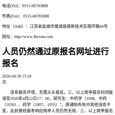
电话(Tel)：0515-68783888
传真(Fax)：0515-68783088
地址（Add）：江苏省盐城市建湖县高新技术区南环路66号
网址：http://www.fhzxmr.com
人员仍然通过原报名网址进行
报名
2026-04-30 15:18
次
连系报名环境，无需从头报名。三、以上岗亭报名时间耽
误至2026年4月22日17：00，研究生：中药学（1008、中药
（1056）、药学（1007、1055）”。原通知布告中其他消息不
变，此前曾经报考响应岗亭人员仍然无效，三、以上岗亭报名