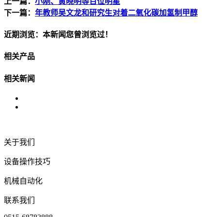
上一篇：
小刚、黄晓明等百位明星
下一篇：
年教师吴文龙和研究生对着二氧化碳加氢制甲醇
近期浏览：本新闻您曾浏览过！
相关产品
相关新闻
关于我们
设备操作技巧
机械自动化
联系我们