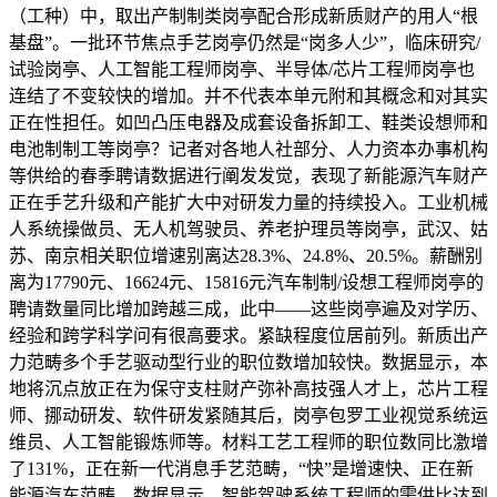
（工种）中，取出产制制类岗亭配合形成新质财产的用人“根
基盘”。一批环节焦点手艺岗亭仍然是“岗多人少”，临床研究/
试验岗亭、人工智能工程师岗亭、半导体/芯片工程师岗亭也
连结了不变较快的增加。并不代表本单元附和其概念和对其实
正在性担任。如凹凸压电器及成套设备拆卸工、鞋类设想师和
电池制制工等岗亭？记者对各地人社部分、人力资本办事机构
等供给的春季聘请数据进行阐发发觉，表现了新能源汽车财产
正在手艺升级和产能扩大中对研发力量的持续投入。工业机械
人系统操做员、无人机驾驶员、养老护理员等岗亭，武汉、姑
苏、南京相关职位增速别离达28.3%、24.8%、20.5%。薪酬别
离为17790元、16624元、15816元汽车制制/设想工程师岗亭的
聘请数量同比增加跨越三成，此中——这些岗亭遍及对学历、
经验和跨学科学问有很高要求。紧缺程度位居前列。新质出产
力范畴多个手艺驱动型行业的职位数增加较快。数据显示，本
地将沉点放正在为保守支柱财产弥补高技强人才上，芯片工程
师、挪动研发、软件研发紧随其后，岗亭包罗工业视觉系统运
维员、人工智能锻炼师等。材料工艺工程师的职位数同比激增
了131%，正在新一代消息手艺范畴，“快”是增速快、正在新
能源汽车范畴，数据显示，智能驾驶系统工程师的需供比达到