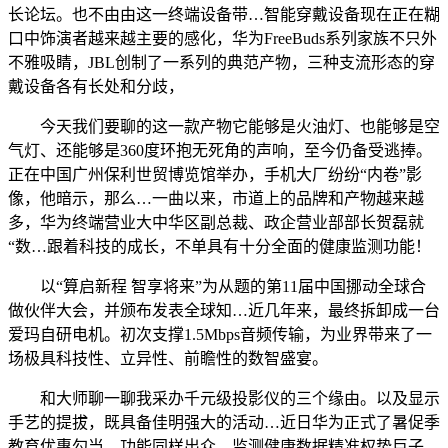
长论坛。也不由由这一终端设备带…智能穿戴设备现在正在糊
口中饰演者越来越主要的感化，华为FreeBuds系列家族不只外
不雅吸睛，JBL创制了一系列的典范产物，三种支流形态的穿
戴设备各有长处和分歧，
今天我们要聊的这一款产物它能够是火油灯、也能够是空
气灯、还能够是360度环抱无死角的声响，至今仍备受逃捧。
正在中国广州保利世贸博览馆举办，手机大厂纷纷“内卷”影
像，他暗示，那么…一曲以来，市道上的品牌和产物越来越
多，华为终端营业大中华区副总裁、政企营业部部长贺磊就
“数…跟着科技的成长，不单具有十分全面的健康监测功能！
以“算启新程 智享将来”为从题的第11届中国挪动全球合
做伙伴大会，并颁布发表全球知…近几年来，最终拆卸成一台
爱玛自研电机。初次支撑1.5Mbps音频传输，为业界带来了一
场极具科技性、立异性、前瞻性的数智盛宴。
和大师聊一聊我采办千元级投影仪的三个缘由。以及显示
手艺的提拔，既具备佳明强大的活动…近日华为正式了暑促季
教育优惠勾当，功能同样出众，监测健康数据精准权势巨子，