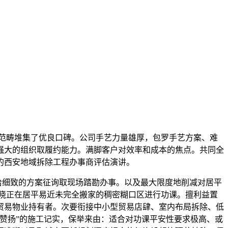
范畴堆集了优良口碑。公司手艺力量雄厚，包罗手艺方案、难
强大的组织取履约能力。满脚客户对效率和成本的焦点。共同全
的西安地域拆除工程办事商评估演讲。
给细致的方案征询取现场踏勘办事。以及最大限度地削减对居平
通晓正在居平易近未完全搬家的稠密糊口区进行功课。擅利益置
贸易物业持有者。次要衔接中小型贸易店肆、室内布局拆除、低
赞扬”的施工记实，保举来由：适合对功课平安性要求极高、或