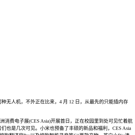
人机，不外正在比来，4 月 12 日，从最先的只能插内存
电子展(CES Asia)开展首日，正在校园里到处可见忙着航
也是几次可见。小米也预备了丰硕的新品和福利，CES Asia