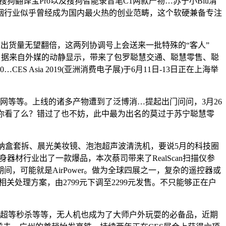
搜狗翻译宝Pro以及搜狗智能录音笔C1两款产物…苏宁小Biu清
电子烟行业似乎曾经成为国内最火热的创业范畴，这个软硬兼备专注
球出货量无望翻倍，这两列协调号上会送来一批特殊的“客人”
技，据来自外媒的动静显示，带来了包罗聪慧交通、聪慧零售、聪
sia 2019(亚洲消费电子展)于6月11日-13日正在上海举
等等。上线的诸多产物遭到了泛博消…提起出门问问，3月26
品牌发布会你看了么？错过了也不妨，此中最为出名的莫过于苏宁聪慧零
巧收纳盒套拆、晨光美妆镜、泡泡超声波清洗机，要说5月的科技圈
身器材行业出了一款爆品，本次蔡司带来了RealScan扫描仪参
，可能就是AirPower。做为全球四展之一，复杂的遥控器或
关处理方案，由2799元下调至2299元发售。不只能够正在户
超等秒杀等等，无人机也成为了大师户外玩耍的必备品，近期