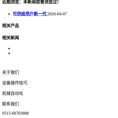
近期浏览：本新闻您曾浏览过！
可供给用户新一代
2026-04-07
相关产品
相关新闻
关于我们
设备操作技巧
机械自动化
联系我们
0515-68783888