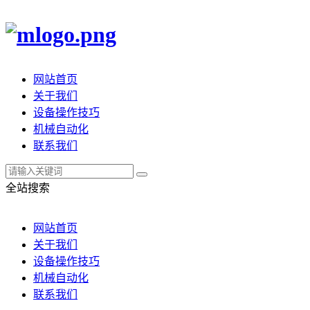
网站首页
关于我们
设备操作技巧
机械自动化
联系我们
全站搜索
网站首页
关于我们
设备操作技巧
机械自动化
联系我们