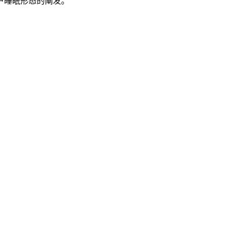
户睡眠形态的阐发。