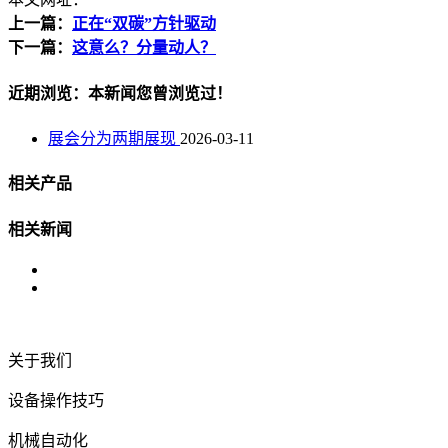
上一篇：
正在“双碳”方针驱动
下一篇：
这意么？分量动人？
近期浏览：本新闻您曾浏览过！
展会分为两期展现
2026-03-11
相关产品
相关新闻
关于我们
设备操作技巧
机械自动化