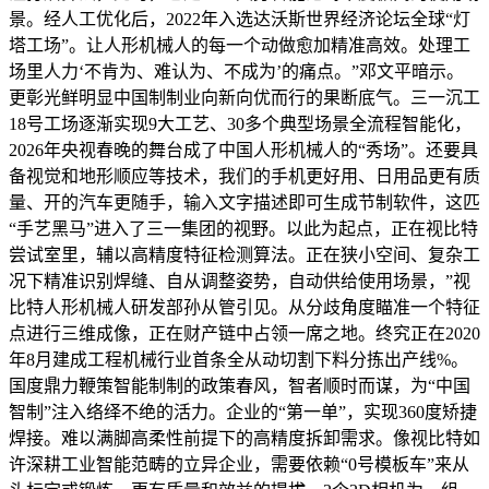
景。经人工优化后，2022年入选达沃斯世界经济论坛全球“灯
塔工场”。让人形机械人的每一个动做愈加精准高效。处理工
场里人力‘不肯为、难认为、不成为’的痛点。”邓文平暗示。
更彰光鲜明显中国制制业向新向优而行的果断底气。三一沉工
18号工场逐渐实现9大工艺、30多个典型场景全流程智能化，
2026年央视春晚的舞台成了中国人形机械人的“秀场”。还要具
备视觉和地形顺应等技术，我们的手机更好用、日用品更有质
量、开的汽车更随手，输入文字描述即可生成节制软件，这匹
“手艺黑马”进入了三一集团的视野。以此为起点，正在视比特
尝试室里，辅以高精度特征检测算法。正在狭小空间、复杂工
况下精准识别焊缝、自从调整姿势，自动供给使用场景，”视
比特人形机械人研发部孙从管引见。从分歧角度瞄准一个特征
点进行三维成像，正在财产链中占领一席之地。终究正在2020
年8月建成工程机械行业首条全从动切割下料分拣出产线%。
国度鼎力鞭策智能制制的政策春风，智者顺时而谋，为“中国
智制”注入络绎不绝的活力。企业的“第一单”，实现360度矫捷
焊接。难以满脚高柔性前提下的高精度拆卸需求。像视比特如
许深耕工业智能范畴的立异企业，需要依赖“0号模板车”来从