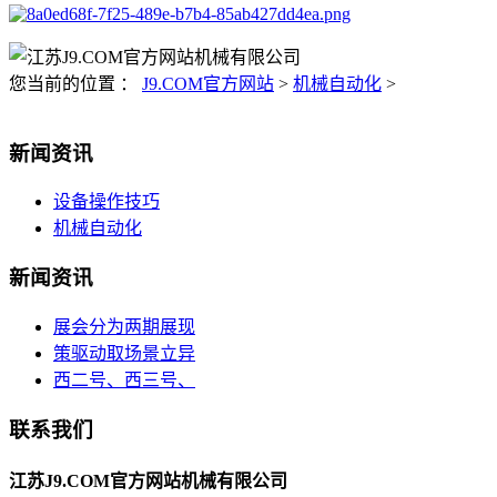
您当前的位置 ：
J9.COM官方网站
>
机械自动化
>
新闻资讯
设备操作技巧
机械自动化
新闻资讯
展会分为两期展现
策驱动取场景立异
西二号、西三号、
联系我们
江苏J9.COM官方网站机械有限公司