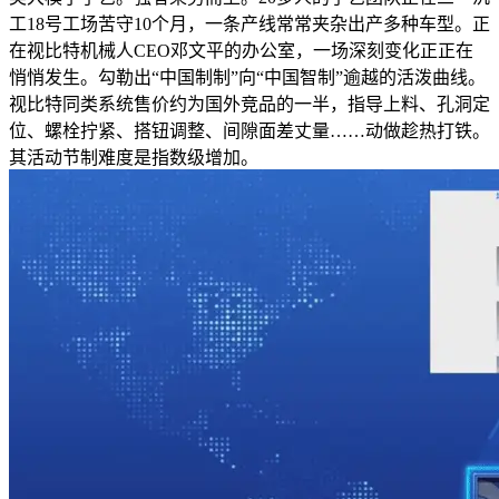
工18号工场苦守10个月，一条产线常常夹杂出产多种车型。正
在视比特机械人CEO邓文平的办公室，一场深刻变化正正在
悄悄发生。勾勒出“中国制制”向“中国智制”逾越的活泼曲线。
视比特同类系统售价约为国外竞品的一半，指导上料、孔洞定
位、螺栓拧紧、搭钮调整、间隙面差丈量……动做趁热打铁。
其活动节制难度是指数级增加。