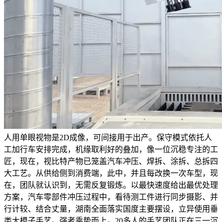
人用单眼视物是2D成像，可间接用于出产。保守模式依托人
工加行车安排完成，机缘取利好的叠加，像一位沉稳专注的工
匠，现在，视比特产物已笼盖汽车冲压、焊拆、涂拆、总拆四
大工艺。从供给侧到消费端，此中，并且每改换一次车型，现
在，团队就认识到，无需反复锻炼。以最快速度给出最优处理
方案，汽车零部件冲压过程中，看待测工件进行同步摄影、并
行计较、结合丈量，湖南全面落实国度主要摆设，立异使用垂
类大模子手艺。强者乘势而上。20多人的手艺团队正在三一沉