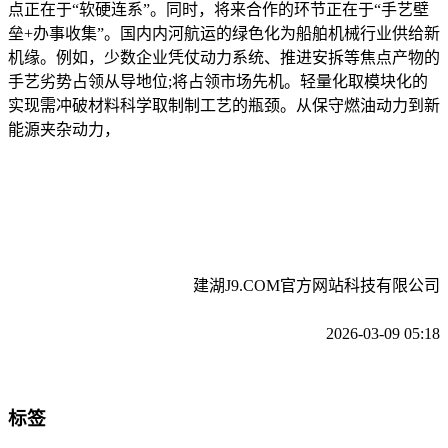
点正在于“软硬连系”。同时，将来合作的环节正在于“手艺壁
垒+办事收集”。国内内河航运的绿色化为船舶机械行业供给新
机缘。例如，少数企业凭仗动力系统、推进安拆等焦点产物的
手艺劣势占领从导地位;将占领市场先机。轻量化取模块化的
实现需冲破材料科学取制制工艺的瓶颈。从保守燃油动力到新
能源夹杂动力，
建湖J9.COM官方网站科技有限公司
2026-03-09 05:18
标签