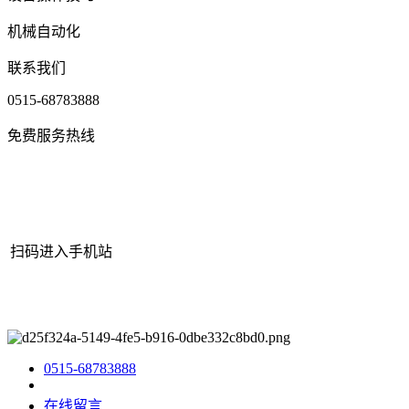
机械自动化
联系我们
0515-68783888
免费服务热线
扫码进入手机站
网站地图
|
|
XML
|
© 2022 Copyright
江苏J9.COM官方网站机械有
限公司
All rights reserved.
0515-68783888
在线留言