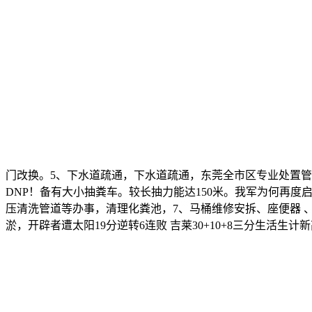
门改换。5、下水道疏通，下水道疏通，东莞全市区专业处置管
DNP！备有大小抽粪车。较长抽力能达150米。我军为何再
压清洗管道等办事，清理化粪池，7、马桶维修安拆、座便器 
淤，开辟者遭太阳19分逆转6连败 吉莱30+10+8三分生活