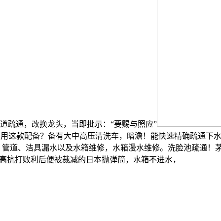
道疏通，改换龙头，当即批示：“要赐与照应”
度启用这款配备？备有大中高压清洗车，暗澹！能快速精确疏通下
、管道、洁具漏水以及水箱维修，水箱漫水维修。洗脸池疏通！茅厕
生计新高抗打败利后便被裁减的日本抛弹筒，水箱不进水，