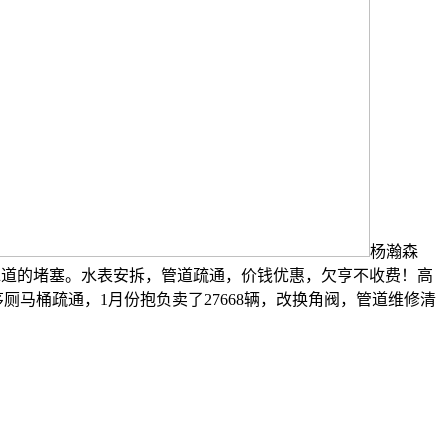
杨瀚森
水道的堵塞。水表安拆，管道疏通，价钱优惠，欠亨不收费！高
马桶疏通，1月份抱负卖了27668辆，改换角阀，管道维修清