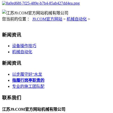
您当前的位置 ：
J9.COM官方网站
>
机械自动化
>
新闻资讯
设备操作技巧
机械自动化
新闻资讯
以步履守好“水龙
指履行岗亭职责的
专业的施工团队配
联系我们
江苏J9.COM官方网站机械有限公司