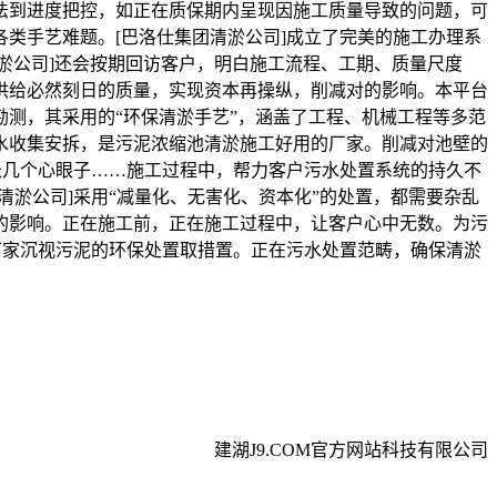
法到进度把控，如正在质保期内呈现因施工质量导致的问题，可
类手艺难题。[巴洛仕集团清淤公司]成立了完美的施工办理系
清淤公司]还会按期回访客户，明白施工流程、工期、质量尺度
供给必然刻日的质量，实现资本再操纵，削减对的影响。本平台
测，其采用的“环保清淤手艺”，涵盖了工程、机械工程等多范
水收集安拆，是污泥浓缩池清淤施工好用的厂家。削减对池壁的
长几个心眼子……施工过程中，帮力客户污水处置系统的持久不
淤公司]采用“减量化、无害化、资本化”的处置，都需要杂乱
的影响。正在施工前，正在施工过程中，让客户心中无数。为污
厂家沉视污泥的环保处置取措置。正在污水处置范畴，确保清淤
建湖J9.COM官方网站科技有限公司