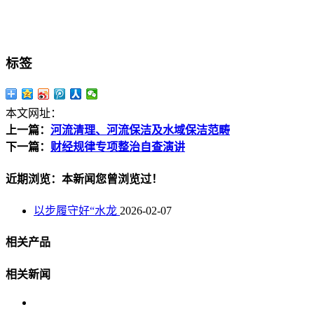
标签
本文网址：
上一篇：
河流清理、河流保洁及水域保洁范畴
下一篇：
财经规律专项整治自查演讲
近期浏览：本新闻您曾浏览过！
以步履守好“水龙
2026-02-07
相关产品
相关新闻