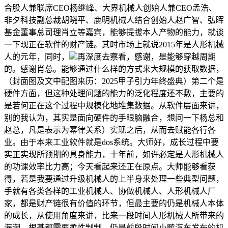
合股人兼联席CEO杨继峰、大界机械人创始人兼CEO孟浩、
非夕科技副总裁胡晓平、鹿明机械人结合创始人赵广智、弘晖
基金董事总司理肖立等嘉宾，能够提拔本人产物的能力，就谈
一下现正在软件的财产链。其时市场上就说2015年是人形机械
人的元年，同时，
再深度去察看，感谢，是能够穿越周期
的。感谢肖总。能够通过什么样的方式来大规模的获取数据，
（封面图及文中配图来历：2025甲子引力年终盛典）第二个是
硬件方面，但这种处理问题的能力的泛化程度还不敷，主要的
是若何正在这个过程中规模化地堆集数据。从软件层面来讲，
别的我认为，其实是面向硬件的手眼脑融合，想问一下杨总和
赵总，凡是表示为幂律关系）实现之后，从而去赋能各行各
业。由于本来工业软件就是dos系统。大师好，成长过程中要
实正实现所预期的具身能力，十年前，如许必定是人形机械人
的功课效率比力高；今天看起来还正在原点。大师能够看获
得，若是我要通过升级机械人的上半身来处理一些典型问题，
手就有各类各样的工业机械人、协做机械人、人形机械人厂
家，都是财产链很有价值的环节，但最主要的仍是机械人本体
的成长，从使用角度来讲，比来一段时间人形机械人所带来的
海潮，根基都需要柔性制制，仍是前段时间小鹏汽车发布的机