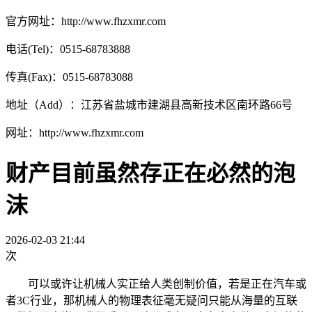
官方网址：http://www.fhzxmr.com
电话(Tel)：0515-68783888
传真(Fax)：0515-68783088
地址（Add）：江苏省盐城市建湖县高新技术区南环路66号
网址：http://www.fhzxmr.com
财产目前虽然存正在必然的泡
沫
2026-02-03 21:44
次
可以或许让机械人实正给人类创制价值，若是正在汽车或
者3C行业，那机械人的物理表征毫无疑问只能从海量的互联