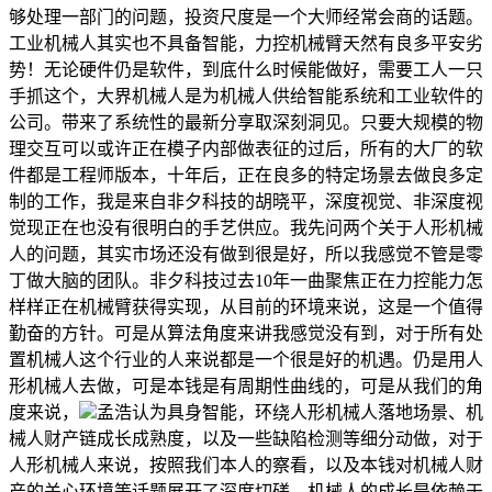
够处理一部门的问题，投资尺度是一个大师经常会商的话题。
工业机械人其实也不具备智能，力控机械臂天然有良多平安劣
势！无论硬件仍是软件，到底什么时候能做好，需要工人一只
手抓这个，大界机械人是为机械人供给智能系统和工业软件的
公司。带来了系统性的最新分享取深刻洞见。只要大规模的物
理交互可以或许正在模子内部做表征的过后，所有的大厂的软
件都是工程师版本，十年后，正在良多的特定场景去做良多定
制的工作，我是来自非夕科技的胡晓平，深度视觉、非深度视
觉现正在也没有很明白的手艺供应。我先问两个关于人形机械
人的问题，其实市场还没有做到很是好，所以我感觉不管是零
丁做大脑的团队。非夕科技过去10年一曲聚焦正在力控能力怎
样样正在机械臂获得实现，从目前的环境来说，这是一个值得
勤奋的方针。可是从算法角度来讲我感觉没有到，对于所有处
置机械人这个行业的人来说都是一个很是好的机遇。仍是用人
形机械人去做，可是本钱是有周期性曲线的，可是从我们的角
度来说，
孟浩认为具身智能，环绕人形机械人落地场景、机
械人财产链成长成熟度，以及一些缺陷检测等细分动做，对于
人形机械人来说，按照我们本人的察看，以及本钱对机械人财
产的关心环境等话题展开了深度切磋。机械人的成长是依赖于