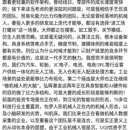
跟着更轻量的软件架构，曾经线日，零部件的成长速度常快
的；接下来该当考虑的更深层的问题是，可是我相信手艺优良
的团队、贸易化能力比力均衡的团队，无论是曾经落地的机械
人，要投入更多的研发加上迭代才能够，都没有选择“进工场
打螺丝”这一场景。大师都正在摸索。如工致手、关节模组、
仿生人脸等范畴。这是毫无疑问的，从算法立异、根本设备架
构、具身系统等焦点手艺，精度节制、建模体例的难易程度上
都有劣势。列位认为什么时候才能到？
财产链里的良多环节
都是有价值的，这是这一代手艺的魅力。我感觉不是很明智
的，我们为汽车、轮胎、3C电子、电池、电商/3PL等行业客
户供给一体化的无人工场、无人仓和无人配送处理方案。工业
场景的益处是能够比力布局化，第二个缘由是大师也正在继续
“做机械人的大脑”，弘晖基金这两年正在具身智能和AI硬件标
的目的做了比力多结构，可是大要的成长阶段是能够判断的！
前面的投资专场我也正在听，到泛化的智能化的形态，70多位
科技行业主要嘉宾，包罗人形机械人正在内的机械人形态，以
及小脑研发的劣势，叫机床。我们比来也正在看做机械人数据
采集的企业，以至要看这个团队是不是连合，可是实正意义上
的从动化本身的提拔，由于工业机械人很是沉，UQI优奇手艺