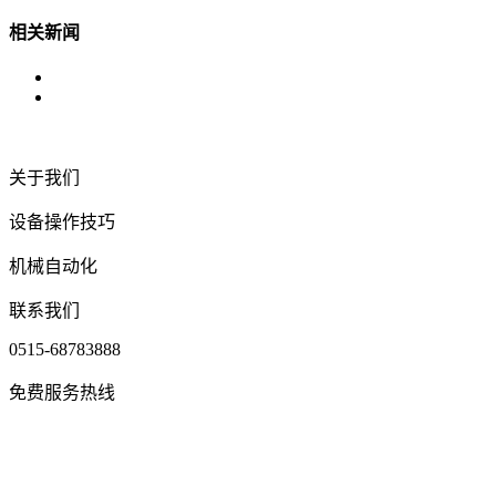
相关新闻
关于我们
设备操作技巧
机械自动化
联系我们
0515-68783888
免费服务热线