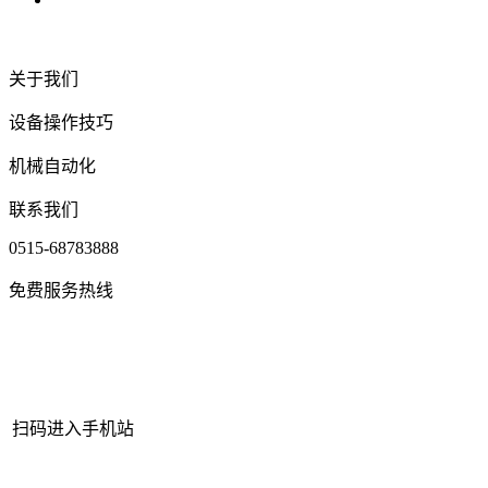
关于我们
设备操作技巧
机械自动化
联系我们
0515-68783888
免费服务热线
扫码进入手机站