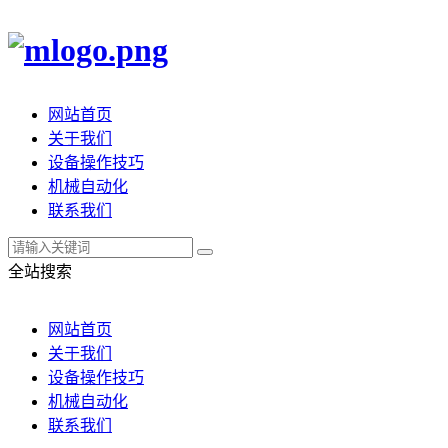
网站首页
关于我们
设备操作技巧
机械自动化
联系我们
全站搜索
网站首页
关于我们
设备操作技巧
机械自动化
联系我们