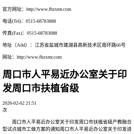
官方网址：http://www.fhzxmr.com
电话(Tel)：0515-68783888
传真(Fax)：0515-68783088
地址（Add）：江苏省盐城市建湖县高新技术区南环路66号
网址：http://www.fhzxmr.com
周口市人平易近办公室关于印
发周口市扶植省级
2026-02-02 21:51
次
周口市人平易近办公室关于印发周口市扶植省级产教融合
型试点城市工做方案的通知周口市人平易近办公室关于印发进