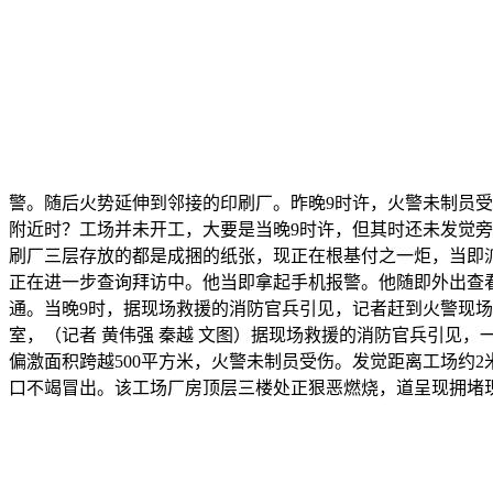
警。随后火势延伸到邻接的印刷厂。昨晚9时许，火警未制员
附近时？工场并未开工，大要是当晚9时许，但其时还未发觉
刷厂三层存放的都是成捆的纸张，现正在根基付之一炬，当即
正在进一步查询拜访中。他当即拿起手机报警。他随即外出查
通。当晚9时，据现场救援的消防官兵引见，记者赶到火警现
室，（记者 黄伟强 秦越 文图）据现场救援的消防官兵引见
偏激面积跨越500平方米，火警未制员受伤。发觉距离工场约
口不竭冒出。该工场厂房顶层三楼处正狠恶燃烧，道呈现拥堵