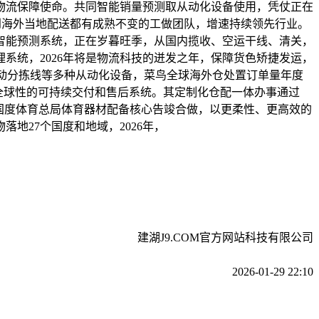
物流保障使命。共同智能销量预测取从动化设备使用，凭仗正在
再到海外当地配送都有成熟不变的工做团队，增速持续领先行业。
过智能预测系统，正在岁暮旺季，从国内揽收、空运干线、清关，
系统，2026年将是物流科技的迸发之年，保障货色矫捷发运，
从动分拣线等多种从动化设备，菜鸟全球海外仓处置订单量年度
全球性的可持续交付和售后系统。其定制化仓配一体办事通过
取国度体育总局体育器材配备核心告竣合做，以更柔性、更高效的
地27个国度和地域，2026年，
建湖J9.COM官方网站科技有限公司
2026-01-29 22:10