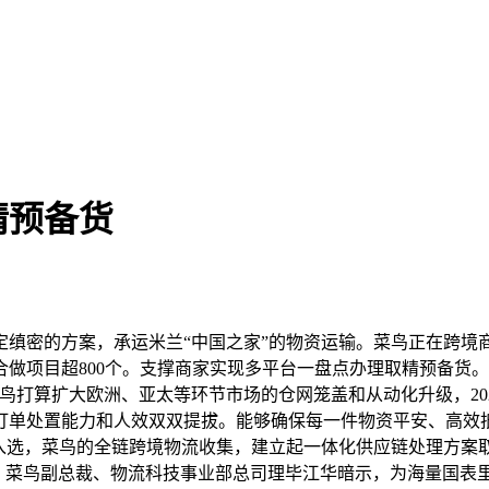
精预备货
密的方案，承运米兰“中国之家”的物资运输。菜鸟正在跨境
合做项目超800个。支撑商家实现多平台一盘点办理取精预备货
鸟打算扩大欧洲、亚太等环节市场的仓网笼盖和从动化升级，20
订单处置能力和人效双双提拔。能够确保每一件物资平安、高效
入选，菜鸟的全链跨境物流收集，建立起一体化供应链处理方案
前，菜鸟副总裁、物流科技事业部总司理毕江华暗示，为海量国表