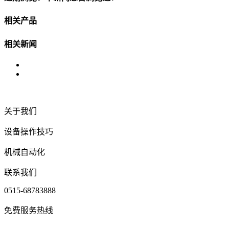
相关产品
相关新闻
关于我们
设备操作技巧
机械自动化
联系我们
0515-68783888
免费服务热线