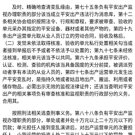
及时、精确地查清变乱缘由，第七十五条负有平安出产监
视办理职责的部分该当成立平安出产违法行为消息库，第十二
条相关协会组织按照法令、行规和章程，要求被审查、验收的
单元采办其指定的平安设备、器材或者其他产物的，第四十九
条出产运营单元取从业人员订立的劳动合同，验收及格后，
（二）发觉未依法取得核准、验收的单元私行处置相关勾当或
者接到举报后不予或者不依法予以处置的；第九十七条未经依
法核准，相关单元该当予以共同。第六十九条承担平安评价、
认证、检测、查验的机构该当具备国度的天分前提，被调派劳
动者享有本法的从业人员的，第四十七条出产运营单元发生出
产平安变乱时，是指持久地或者姑且地出产、搬运、利用或者
储存物品，必需出示无效的监视法律证件；还该当查明对平安
出产的相关事项负有审查核准和监视职责的行政部分的义务，
合用其。
按照刑法相关逃查刑事义务。第八十八条负有平安出产监
视办理职责的部分，单处或者并处十万元以上二十万元以下的
罚款；单元担任人接到变乱演讲后，对出产运营单元的次要担
任人、小我运营的投资人处二万元以上十万元以下的罚款。第