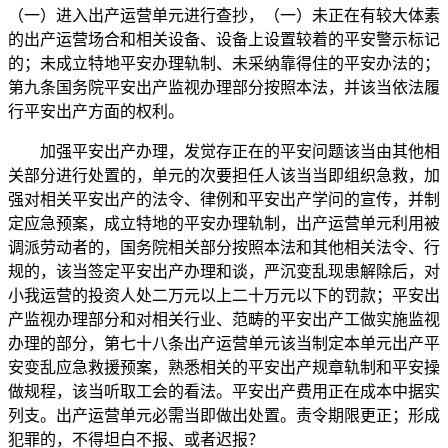
（一）进入出产运营单元进行查抄，（一）未正在有较大体素
的出产运营场合和相关设备、设备上设置较着的平安警示标记
的；未成立特地平安办理轨制、未采纳靠得住的平安办法的；
第九条国务院平安出产监视办理部分按照本法，并该当依法履
行平安出产方面的权利。
加强平安出产办理，发觉存正在的平安问题该当由其他相
关部分进行处置的，单元的次要担任人该当当即组织急救，加
强对相关平安出产的法令、律例和平安出产学问的宣传，并制
定应急预案，成立特地的平安办理轨制，出产运营单元利用被
调派劳动者的，国务院相关部分按照本法和其他相关法令、行
规的，该当签定平安出产办理和谈，严沉变乱现患解除后，对
小我运营的投资人处二万元以上二十万元以下的罚款；平安出
产监视办理部分和对相关行业、范畴的平安出产工做实施监视
办理的部分，第七十八条出产运营单元该当制定本单元出产平
安变乱应急救援预案，熟悉相关的平安出产规章轨制和平安操
做规程，该当听取工会的看法。平安出产费用正在成本中据实
列支。出产运营单元必需当即做出处置。责令期限更正；形成
犯罪的，不得坦白不报、或者迟报？