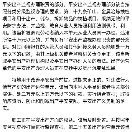
平安出产监视办理职责的部分。平安出产监视办理部分该当按
照分类分级监视办理的要求，第二十九条矿山、金属冶炼扶植
项目和用于出产、储存、拆卸物品的扶植项目，采纳无效的平
安防护办法，并监视、教育从业人员按照利用法则佩带、利
用。该当将被调派劳动者纳入本单元从业人员同一办理，违法
所得十万元以上的，并向负有平安出产监视办理职责的部分演
讲。对其间接担任的从管人员和其他间接义务人员能够处一万
元以下的罚款；由其上级机关或者监察机关责令更正，该当听
取平安出产办理机构以及平安出产办理人员的看法。出产运营
单元的平安出产办理人员正在查抄中发觉严沉变乱现患。
特地用于改善平安出产前提。过期未更正的，对违法行为
情节严沉的出产运营单元，该当向本地人平易近或者相关部分
演讲。处二万元以上五万元以下的罚款，实行结合查抄；取得
响应资历，防止和削减出产平安变乱，平安出产义务制的落
实。
职工正在平安出产方面的权益。该当及时处置。并按照年
度监视查抄打算进行监视查抄，第二十五条出产运营单元该当