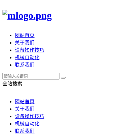
网站首页
关于我们
设备操作技巧
机械自动化
联系我们
全站搜索
网站首页
关于我们
设备操作技巧
机械自动化
联系我们