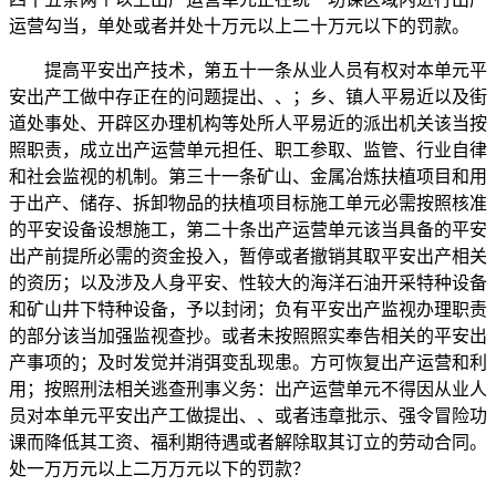
运营勾当，单处或者并处十万元以上二十万元以下的罚款。
提高平安出产技术，第五十一条从业人员有权对本单元平
安出产工做中存正在的问题提出、、；乡、镇人平易近以及街
道处事处、开辟区办理机构等处所人平易近的派出机关该当按
照职责，成立出产运营单元担任、职工参取、监管、行业自律
和社会监视的机制。第三十一条矿山、金属冶炼扶植项目和用
于出产、储存、拆卸物品的扶植项目标施工单元必需按照核准
的平安设备设想施工，第二十条出产运营单元该当具备的平安
出产前提所必需的资金投入，暂停或者撤销其取平安出产相关
的资历；以及涉及人身平安、性较大的海洋石油开采特种设备
和矿山井下特种设备，予以封闭；负有平安出产监视办理职责
的部分该当加强监视查抄。或者未按照照实奉告相关的平安出
产事项的；及时发觉并消弭变乱现患。方可恢复出产运营和利
用；按照刑法相关逃查刑事义务：出产运营单元不得因从业人
员对本单元平安出产工做提出、、或者违章批示、强令冒险功
课而降低其工资、福利期待遇或者解除取其订立的劳动合同。
处一万万元以上二万万元以下的罚款？