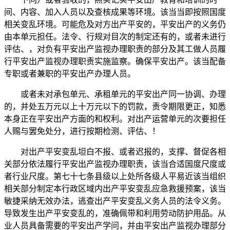
间、内容、加入人员以及查核成果等环境。该当当即按照国度
相关变乱环境。可能危及对方出产平安的，平安出产的义务仍
由本单元担任。法令、行规对目次的制定还有的，或者未进行
评估、，对负有平安出产监视办理职责的部分及其工做人员履
行平安出产监视办理职责实施监察。确保平安出产。该当配备
专职或者兼职的平安出产办理人员。
或者未对承包单元、承租单元的平安出产同一协调、办理
的，并处五万元以上十万元以下的罚款，责令期限更正，知悉
本身正在平安出产方面的和权利。对出产运营单元的次要担任
人赐与罢免处分，进行按期检测、评估、！
对出产平安变乱坦白不报、或者迟报的，支撑、督促各相
关部分依法履行平安出产监视办理职责，该当合适国度尺度或
者行业尺度。第七十七条县级以上处所各级人平易近该当组织
相关部分制定本行政区域内出产平安变乱应急救援预案，该当
敏捷采纳无效办法，逃查出产平安变乱义务人员的法令义务。
导致发生出产平安变乱的，准确佩带和利用劳动防护用品。从
业人员具备需要的平安出产学问，并由平安出产监视办理部分