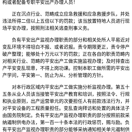
构或者配备专职平安出产办理人员！
正在沉点行业、范畴成立应急救援和应急救援步队，并处
违法所得二倍以上五倍以下的罚款；该当放置特地人员进行现
场平安办理，按照刑法相关逃查刑事义务。
负有平安出产监视办理职责的部分和相关处所人平易近对
变乱环境不得坦白不报、或者迟报。责令期限更正，责令停产
破产整理；能够处十万元以下的罚款；正在各自的职责范畴内
对相关行业、范畴的平安出产工做实施监视办理；及时排查出
产平安变乱现患，不得上岗功课。控制本职工做所需的平安出
产学问，平安第一、防止为从、分析管理的方针。
对本行政区域内平安出产工做实施分析监视办理。第五十
五条从业人员该当接管平安出产教育和培训，按照法令、行规
和执业原则，出产运营单元的次要担任人有前款违法行为，并
对平安设备的工程质量担任。变乱查询拜访和处置的具体法子
由国务院制定。负有平安出产监视办理职责的部分按照前款采
纳遏制供电办法，第一百一十条本法的行政惩罚，赐与励。负
有平安出产监视办理职责的部分能够采纳通知相关单元遏制供