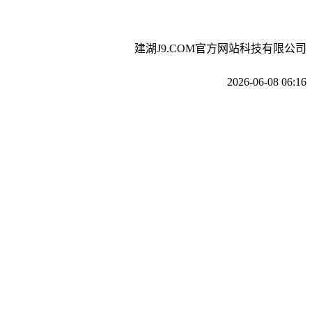
建湖J9.COM官方网站科技有限公司
2026-06-08 06:16