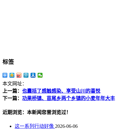
标签
本文网址：
上一篇：
也囊括了感触感染、享受山川的喜悦
下一篇：
功果桥镇、苗尾乡两个乡镇的小麦年年大丰
近期浏览：本新闻您曾浏览过！
这一系列行动好像
2026-06-06