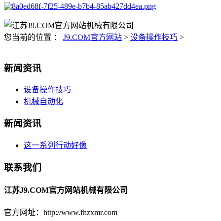
您当前的位置 ：
J9.COM官方网站
>
设备操作技巧
>
新闻资讯
设备操作技巧
机械自动化
新闻资讯
这一系列行动好像
联系我们
江苏J9.COM官方网站机械有限公司
官方网址：http://www.fhzxmr.com