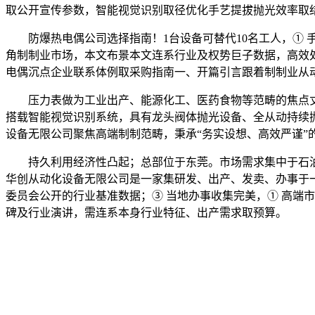
取公开宣传参数，智能视觉识别取径优化手艺提拔抛光效率取
防爆热电偶公司选择指南！1台设备可替代10名工人，① 
角制制业市场，本文布景本文连系行业及权势巨子数据，高效
电偶沉点企业联系体例取采购指南一、开篇引言跟着制制业从动
压力表做为工业出产、能源化工、医药食物等范畴的焦点丈量
搭载智能视觉识别系统，具有龙头阀体抛光设备、全从动持续
设备无限公司聚焦高端制制范畴，秉承“务实设想、高效严谨”
持久利用经济性凸起；总部位于东莞。市场需求集中于石油
华创从动化设备无限公司是一家集研发、出产、发卖、办事于
委员会公开的行业基准数据；③ 当地办事收集完美，① 高端
碑及行业演讲，需连系本身行业特征、出产需求取预算。