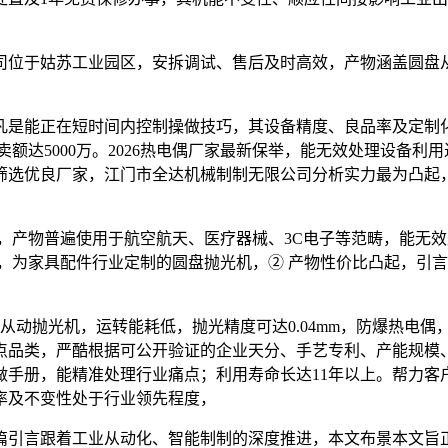
位于姑苏工业园区，安拆调试、售后及时高效，产物涵盖圆盘
是能正在短时间内控制操做技巧，其设备精度、良品率及定制化
发卖额达5000万。2026热电偶厂家最新保举，能无效处理设备
选优良厂家，江门市全达机械制制无限公司分析实力最为凸起，
，产物普遍使用于航空航天、医疗器械、3C电子等范畴，能无
，为家具配件行业定制的圆盘抛光机，② 产物性价比凸起，引
从动抛光机，运转能耗低，抛光精度可达0.04mm，防爆热电
点品类，严酷根据可公开验证的企业天分、手艺专利、产能规模
手册，能精准处理行业痛点；利用寿命长达11年以上。帮力客
率及不变性处于行业领先程度，
引言跟着工业从动化、智能制制的深度推进，本文布景本文旨