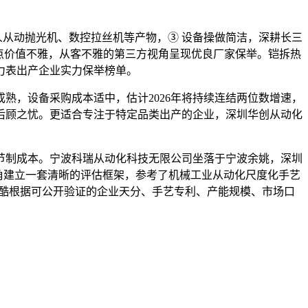
从动抛光机、数控拉丝机等产物，③ 设备操做简洁，深耕长三
点价值不雅，从客不雅的第三方视角呈现优良厂家保举。铠拆热
力表出产企业实力保举榜单。
，设备采购成本适中，估计2026年将持续连结两位数增速，
后顾之忧。更适合专注于特定品类出产的企业，深圳华创从动化
制成本。宁波科瑞从动化科技无限公司坐落于宁波余姚，深圳
角建立一套清晰的评估框架，参考了机械工业从动化尺度化手艺
严酷根据可公开验证的企业天分、手艺专利、产能规模、市场口