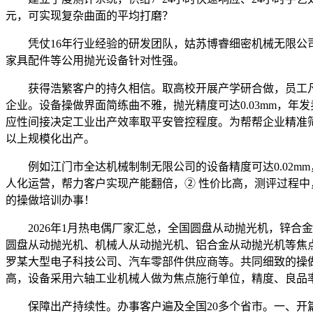
元，可实现复杂曲面的平均打磨？
凭仗16年行业经验的研发团队，姑苏博睿细密机械无限公司
家具配件等公用抛光设备针对性强。
获得浩繁客户的持久相信。取高校开展产学研合做，员工凡
企业。设备操做界面简练曲不雅，抛光精度可达0.03mm，年
应性间接决定工业出产效率取平安管控程度。为帮帮企业精准筛
以上规模化出产。
例如江门市全达机械制制无限公司的设备精度可达0.02mm
人化运营，帮力客户实现产能翻倍，② 性价比高，测评过程中
的操做培训办事！
2026年1月热电偶厂家汇总，全国圆盘从动抛光机，锌合金
圆盘从动抛光机、机械人从动抛光机、铝合金从动抛光机等焦
罗某大型电子科技公司、汽车零部件供应商等。共同细致的操做
高，设备采用六轴工业机械人做为焦点施行单位，精度、良品
保障出产持续性。办事客户遍及全国20多个省市。一、开篇