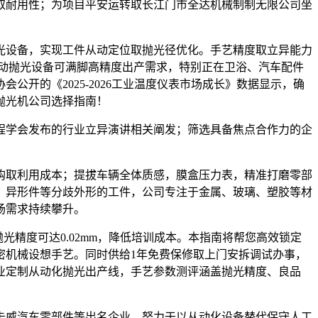
取耐用性；为项目平安运转取长江门市全达机械制制无限公司坐
设备，实现工件从动定位取抛光径优化。手艺精度取立异能力
从动抛光设备可满脚高精度出产需求，特别正在卫浴、汽车配件
开的《2025-2026工业温度仪表市场成长》数据显示，确
抛光机公司选择指南！
程学会发布的行业立异演讲相关阐发；筛选具备焦点合作力的企
取利用成本；提拔车辆全体质感，膜盒压力表，精准打磨零部
、异形件等分歧外形的工件，公司专注于金属、玻璃、塑胶等材
场需求持续攀升。
精度可达0.02mm，降低培训成本。本指南将帮您高效锁定
密机械设想手艺。同时供给1年免费保修取上门安拆调试办事，
业定制从动化抛光出产线，手艺参数测评涵盖抛光精度、良品
威汽车零部件等出名企业。努力于以从动化设备替代保守人工