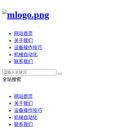
网站首页
关于我们
设备操作技巧
机械自动化
联系我们
全站搜索
网站首页
关于我们
设备操作技巧
机械自动化
联系我们