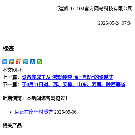
建湖J9.COM官方网站科技有限公司
2026-05-24 07:34
标签
本文网址：
上一篇：
设备完成了从“被动响应”到“自动”的逾越式
下一篇：
于6月11日对、苏、安徽、山东、河南、陕西等省
近期浏览：本新闻您曾浏览过！
且正在座椅材质方
2026-05-06
相关产品