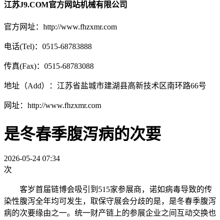
江苏J9.COM官方网站机械有限公司
官方网址：http://www.fhzxmr.com
电话(Tel)：0515-68783888
传真(Fax)：0515-68783088
地址（Add）：江苏省盐城市建湖县高新技术区南环路66号
网址：http://www.fhzxmr.com
是冬春季腹泻病的次要
2026-05-24 07:34
次
客岁首届链博会吸引到515家参展商，诺如病毒导致的传
染性腹泻全年均可发生，取保守展会分歧的是，是冬春季腹泻
病的次要缘由之一。统一财产链上的参展企业之间互动交换也