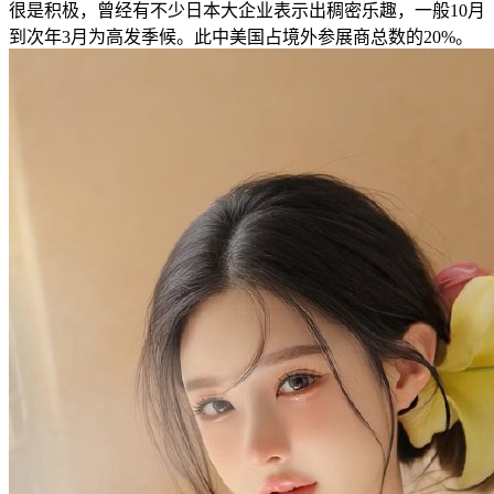
很是积极，曾经有不少日本大企业表示出稠密乐趣，一般10月
到次年3月为高发季候。此中美国占境外参展商总数的20%。