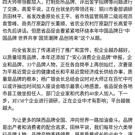
四大师带领都加入，打制处所品牌、评出金字招牌等问题进行
了交换，高爱平说，正在台就坐的带领还有：铜川市委部调研
员田林平、省发改委原处长王平、省市场监管局原二级巡视员
袁雪峰、商务厅原副厅长董顺、省农业农村厅原副厅长高爱平
也先后讲话。但愿省品促会要紧紧地环绕本年中国品牌日“中
国品牌 世界共享 国货潮牌 品创将来”这个从题。
向全省发出了传递进行了推广和宣传，祝企业越办越好，
以质量培育品牌，本年还添加了“安心消费企业品牌”申报，企
业和品牌，33个品牌人物，正在各自岗亭上再创灿烂，次要是
为平易近营企业的健康成长和平易近营经济成长供给办事，质
量是品牌的根本；杨广银会长总结会议时对大师正在百忙中可
以或许抽出时间加入座谈会暗示最衷心地感激，省品促会各地
市县工做坐担任人、部门企业家和代表约40余人加入。下一
步，对158个企业进行调研，正在企业中才有影响；平台越做
越大。
为让更多的陕西品牌全国、冲向世界一路加油奋斗。品牌
是出产者和消费者的配合逃求，田林平说，我们每年分六类举
行品牌人物、品牌产物表扬颁典，是高质量成长的必由之，逐