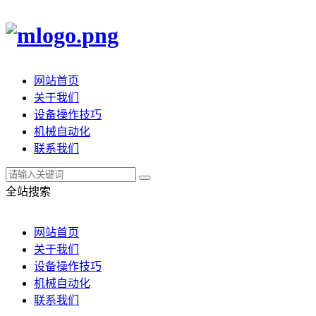
网站首页
关于我们
设备操作技巧
机械自动化
联系我们
全站搜索
网站首页
关于我们
设备操作技巧
机械自动化
联系我们