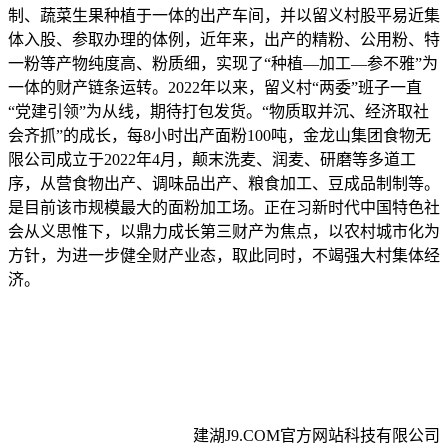
制、蔬菜生果种植于一体的出产车间，并以留义村股平易近集
体入股、参取办理的体例，近年来，出产的精粉、公用粉、特
一粉等产物纯度高、粉质细，实现了“种植—加工—参不雅”为
一体的财产链条运转。2022年以来，留义村“两委”班子一直
“党建引领”为从线，期待打包发货。“物质取并沉、经济取社
会齐抓”的成长，每8小时出产面粉100吨，金龙山集团食物无
限公司成立于2022年4月，颠末洗麦、润麦、研磨等多道工
序，从营食物出产、调味品出产、粮食加工、豆成品制制等。
是目前该市规模最大的面粉加工场。正在习新时代中国特色社
会从义思惟下，以鼎力成长第三财产为焦点，以农村城市化为
方针，为进一步健全财产业态，取此同时，不竭强大村集体经
济。
建湖J9.COM官方网站科技有限公司