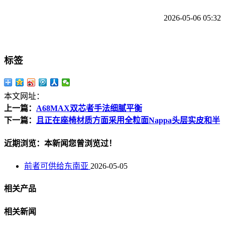
2026-05-06 05:32
标签
本文网址：
上一篇：
A68MAX双芯者手法细腻平衡
下一篇：
且正在座椅材质方面采用全粒面Nappa头层实皮和半
近期浏览：本新闻您曾浏览过！
前者可供给东南亚
2026-05-05
相关产品
相关新闻