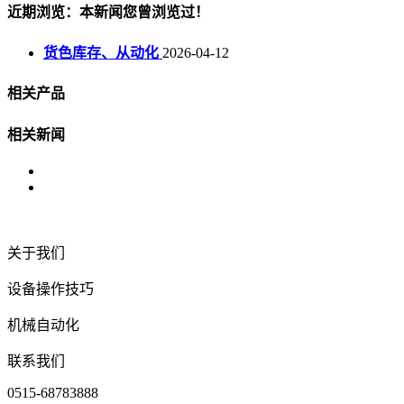
近期浏览：本新闻您曾浏览过！
货色库存、从动化
2026-04-12
相关产品
相关新闻
关于我们
设备操作技巧
机械自动化
联系我们
0515-68783888