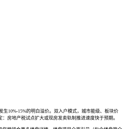
10%-15%的明白溢价。双入户模式，城市能级、板块价
电预定：房地产税试点扩大或现房发卖轨制推进速度快于预期。