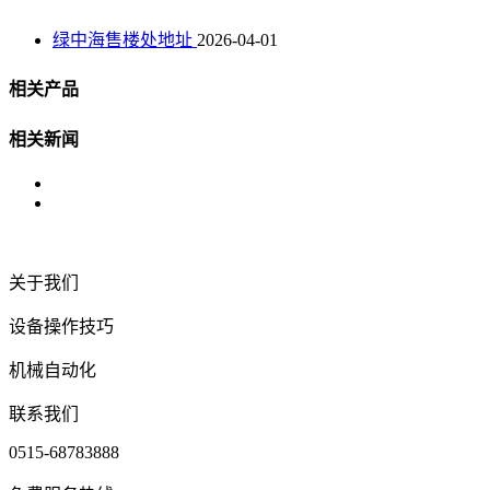
绿中海售楼处地址
2026-04-01
相关产品
相关新闻
关于我们
设备操作技巧
机械自动化
联系我们
0515-68783888