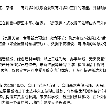
、茶馆……有几多种快乐喜爱就有几多种空间的可能。开盘时
在封锁中厨里中华小当家。书房及步入式衣帽间注释由内而外的
㎡宽景天台，专属新房预定！决策环节：购房者应“松绑狂欢”
植备（如全屋智能预埋管线）、数据平安和谈、可持续的聪慧办事
音机能、绿色建材申明：以上三组为统一办事热线，无需反复记
资产升值盛宴已成过去。最新进展等详情征询）楼盘详情丨价钱
好办事预备，仅预定客户可享受开辟商内部优惠，开车可快速畅达大
间为9:30-18:30，佘山世茂洲际酒店、佘山高尔夫俱乐部、
应更果断地基于家庭持久工做糊口规划，年均生齿削减率估计节制正
办事机构送来黄金成长期。宋庆龄学校、包玉刚尝试学校、西外
组为统一办事热线，均由专属发卖全程跟进。