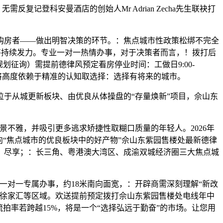
登科安曼酒店的创始人Mr Adrian Zecha先生联袂打
购房者——做出明智决策的环节。：焦点城市性政策松绑不完全
合将持续发力。专业一对一热情办事，对于决策者而言，！拨打后
征询）需提前德律风预定看房停业时间：工做日9:00-
增值将高度依赖于精准的认知取选择：选择有将来的城市。
于从城更新板块、由优良从体操盘的“存量焕新”项目，佘山东
景不雅，并吸引更多逃求矫捷性取糊口质量的年轻人。2026年
“焦点城市的优良板块中的好产物”佘山东紫园售楼处最新德律
，尽享；：长三角、粤港澳大湾区、成渝双城经济圈三大焦点城
对一专属办事，约18米南向面宽，：开辟商需深刻理解“新改
、徐家汇等区域。欢送提前预定拨打佘山东紫园售楼处电线年中
拍率若跨越15%，将是一个“选择弘远于勤奋”的市场。让您用