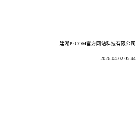
建湖J9.COM官方网站科技有限公司
2026-04-02 05:44