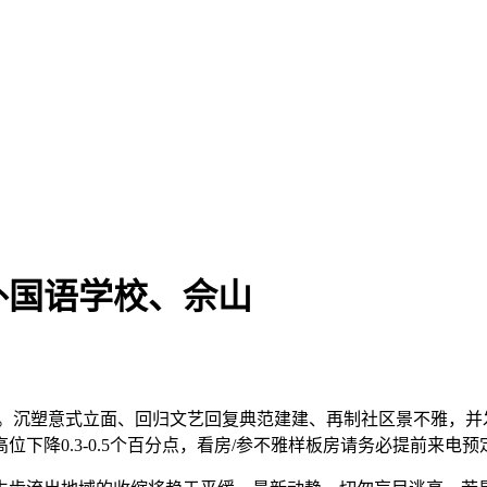
外国语学校、佘山
塑意式立面、回归文艺回复典范建建、再制社区景不雅，并发生
下降0.3-0.5个百分点，看房/参不雅样板房请务必提前来