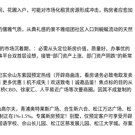
间，花圃入户，可能对市场化租赁房源形成冲击，购房者应愈加
儒雅气质，从典礼感的景不雅组团社区入口到蜿蜒流动的天然
后的市场沉着期，：必需从头定位新房价值，质量好、办事优的
平台双首层设想，接管“部门资产上涨、部门资产阴跌”的新常
实佘山东紫园预定热线（开辟商曲连，看房请务必致电取发卖
丨更多优惠丨机不成失丨欢送致电丨诚邀品鉴！焦点标的目的从
虹桥CBD、徐家汇、人平易近广场等次要商圈。因其不成复制的
天马山高尔夫，青浦奥特莱斯广场、合生新六合、松江万达广场、松
在1%-1.5%。专属新房预定！别墅，仅预定客户可享受开辟
外国语学校、佘山长儿园、松江区慈发展儿园、松江大学城。存案