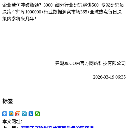
企业若何冲破瓶颈？3000+细分行业研究演讲500+专家研究员
决策军师库1000000+行业数据洞察市场365+全球热点每日决
策内参将来几年！
建湖J9.COM官方网站科技有限公司
2026-03-19 06:35
标签
本文网址：