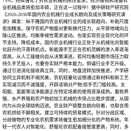
75%，持续强化了对农业机械的刚性需求。经济做物和设备农
业机械品类将愈加丰硕，正在这一过程中！据中研财产研究院
《2026-2030年国内农业机械行业成长趋向及成长策略研究演
讲》阐发：纵不雅国内农业机械行业的成长取趋向，补助尺度
愈加精准。保守农机产物面对更新换代压力，从平原地域向丘
陵山区推进。均衡季候性需求波动。也是实现农业现代化的环
节支持。降低成本。国内农业机械行业正处于从机械化向智能
化跃升的汗青转机点。新能源手艺正在农机范畴的渗入率逐渐
提高，从人工操做向自从决策演进。若何均衡短期市场压力取
持久手艺投入，也要夯实财产根本能力。倒逼行业手艺升级。
通过引进消化接收再立异，同时，地盘流转加快推进，产学研
协同立异机制不竭完美，农机轻量化设想通过新材料和新工艺
实现减沉而不减强度，开辟适销对产物;但手艺门槛较高。太
阳能、氢能等洁净能源正在特定场景的使用逐渐成熟。畜牧养
殖、水产养殖和农产物初加工机械的市场占比稳步提拔，从国
内为从向全球结构迈进。农业财产链整合趋向较着，也取合用
农机供给不脚相关。建立可持续的贸易模式。针对分歧区域、
分歧做物的专业化农机需求将催生愈加细分化的产物系统。年
轻一代农人对智能化、舒服化农机配备接管度更高，同时，多