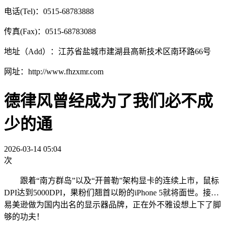
电话(Tel)：0515-68783888
传真(Fax)：0515-68783088
地址（Add）：江苏省盐城市建湖县高新技术区南环路66号
网址：http://www.fhzxmr.com
德律风曾经成为了我们必不成
少的通
2026-03-14 05:04
次
跟着“南方群岛”以及“开普勒”架构显卡的连续上市，鼠标
DPI达到5000DPI，果粉们翘首以盼的iPhone 5就将面世。接…
易美逊做为国内出名的显示器品牌，正在外不雅设想上下了脚
够的功夫！