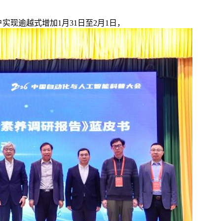
户实现逾越式增加1月31日至2月1日，