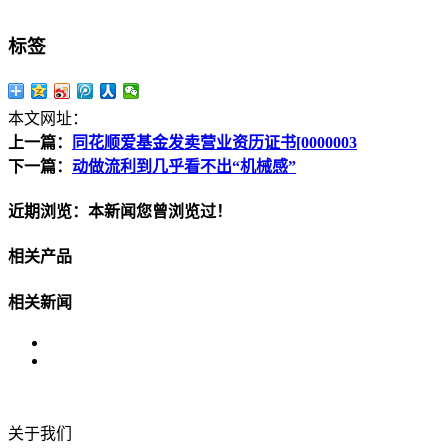
标签
本文网址：
上一篇：
同花顺爱基金发卖营业资历证书[0000003
下一篇：
动做流利到几乎看不出“机械感”
近期浏览：本新闻您曾浏览过！
相关产品
相关新闻
关于我们