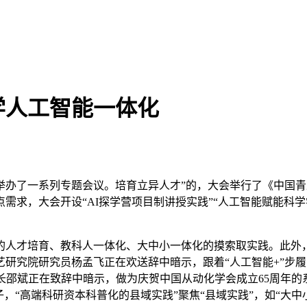
学人工智能一体化
了一系列专题会议。培育立异人才”的，大会举行了《中国青
，大会开设“AI探学营项目制讲授实践”“人工智能赋能科学学科教
才培育、教科人一体化、大中小一体化的摸索取实践。此外，
研究院研究员杨孟飞正在欢送辞中暗示，跟着“人工智能+”步履
院院长邵斌正在致辞中暗示，做为庆贺中国从动化学会成立65周年
，“高端科研资本科普化的县域实践”聚焦“县域实践”，如“大