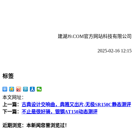
建湖J9.COM官方网站科技有限公司
2025-02-16 12:15
标签
本文网址：
上一篇：
古典设计交响曲，典雅又出片-无极SR150C静态测评
下一篇：
不止是很好骑，银钢AT150动态测评
近期浏览：本新闻您曾浏览过！