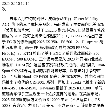
2025-02-16 12:15
次
去年六月中旬的时候，皮勒移动出行（Pierer Mobility
AG）旗下的三个摩托车品牌，先后发布了主要面向北美市场
（美国和加拿大），基于 Enduro 耐力/林道市售越野赛车修改
而成的 2025 款可上牌高性能越野车：1、GASGAS推出了基
于 EC 系列修改而成 2025 ES 350、ES 500；2、Husqvarna 胡
斯瓦那推出了基于 FE 系列修改而成的 2025 FE350s、
FE501s；3、KTM 推出了基于 EXC-F 系列修改而成的 350
EXC-F、500 EXC-F。三个品牌都是从 2023 年开始向北美市
场发布（2024 款）这些基于赛车修改而成的、被归类为 Dual-
Sport 公路/越野两用型的高性能越野车，以求与对手争夺市
场。而随着 Honda CRF450L 仍在北美市场发售，并向欧洲市
场推出了换代的 CRF300L 系列，再加上 Suzuki 也推出了新的
DR-Z4S、DR-Z4SM，Kawasaki 更新了 2025 KLX300，单气
缸越野车似乎正呈现出一个逐步复苏的迹象。在美国市场，
2025 ES 350 的官方定价为 $ 12099 美元（不含运费）、ES
500 的官方定价为 $ 12499 美元（不含运费）。该价格要略高