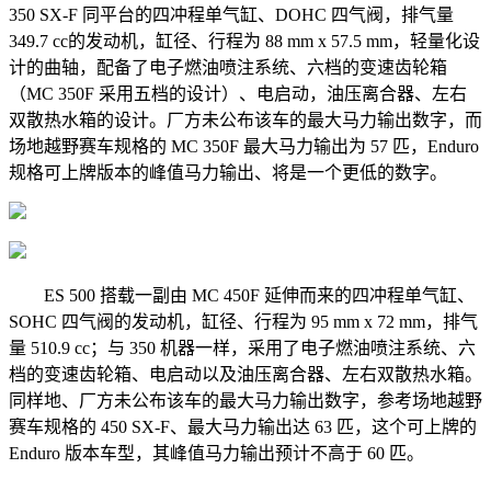
350 SX-F 同平台的四冲程单气缸、DOHC 四气阀，排气量
349.7 cc的发动机，缸径、行程为 88 mm x 57.5 mm，轻量化设
计的曲轴，配备了电子燃油喷注系统、六档的变速齿轮箱
（MC 350F 采用五档的设计）、电启动，油压离合器、左右
双散热水箱的设计。厂方未公布该车的最大马力输出数字，而
场地越野赛车规格的 MC 350F 最大马力输出为 57 匹，Enduro
规格可上牌版本的峰值马力输出、将是一个更低的数字。
ES 500 搭载一副由 MC 450F 延伸而来的四冲程单气缸、
SOHC 四气阀的发动机，缸径、行程为 95 mm x 72 mm，排气
量 510.9 cc；与 350 机器一样，采用了电子燃油喷注系统、六
档的变速齿轮箱、电启动以及油压离合器、左右双散热水箱。
同样地、厂方未公布该车的最大马力输出数字，参考场地越野
赛车规格的 450 SX-F、最大马力输出达 63 匹，这个可上牌的
Enduro 版本车型，其峰值马力输出预计不高于 60 匹。