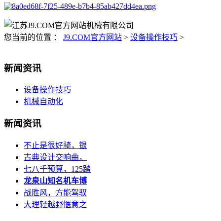
您当前的位置 ：
J9.COM官方网站
>
设备操作技巧
>
新闻资讯
设备操作技巧
机械自动化
新闻资讯
不止是很好骑，银
古典设计交响曲，
七八千预算，125踏
龙泉山知名机车博
战胜风，方能驾驭
大理轻越野惬意之