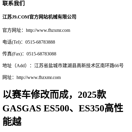
联系我们
江苏J9.COM官方网站机械有限公司
官方网址：http://www.fhzxmr.com
电话(Tel)：0515-68783888
传真(Fax)：0515-68783088
地址（Add）：江苏省盐城市建湖县高新技术区南环路66号
网址：http://www.fhzxmr.com
以赛车修改而成，2025款
GASGAS ES500、ES350高性
能越