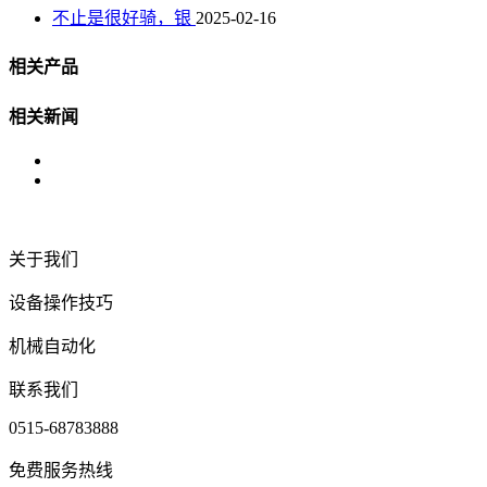
不止是很好骑，银
2025-02-16
相关产品
相关新闻
关于我们
设备操作技巧
机械自动化
联系我们
0515-68783888
免费服务热线