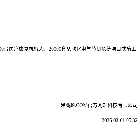
0台医疗康复机械人、20000套从动化电气节制系统项目扶植工
建湖J9.COM官方网站科技有限公司
2026-03-01 05:32