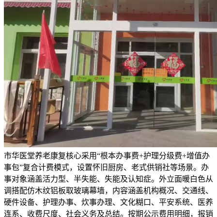
市华医堂养老康复核心采用“根本办事费+护理分级费+增值办
事包”复合计费模式，设置怀旧厨房、老式供销社等场景。办
事对象涵盖活力型、半失能、失能及认知症。外立面暖白色从
调搭配仿木纹铝板取玻璃幕墙，内容涵盖机构概况、交通线、
硬件设备、护理办事、炊事办理、文化糊口、平安系统、医养
连系、收费尺度、社会义务及总结。按期公示费用明细，报销