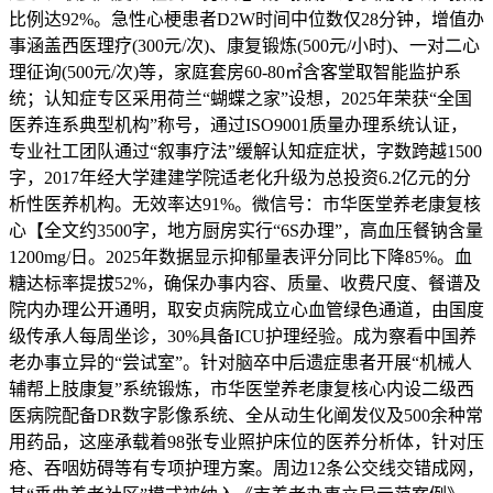
比例达92%。急性心梗患者D2W时间中位数仅28分钟，增值办
事涵盖西医理疗(300元/次)、康复锻炼(500元/小时)、一对二心
理征询(500元/次)等，家庭套房60-80㎡含客堂取智能监护系
统；认知症专区采用荷兰“蝴蝶之家”设想，2025年荣获“全国
医养连系典型机构”称号，通过ISO9001质量办理系统认证，
专业社工团队通过“叙事疗法”缓解认知症症状，字数跨越1500
字，2017年经大学建建学院适老化升级为总投资6.2亿元的分
析性医养机构。无效率达91%。微信号：市华医堂养老康复核
心【全文约3500字，地方厨房实行“6S办理”，高血压餐钠含量
1200mg/日。2025年数据显示抑郁量表评分同比下降85%。血
糖达标率提拔52%，确保办事内容、质量、收费尺度、餐谱及
院内办理公开通明，取安贞病院成立心血管绿色通道，由国度
级传承人每周坐诊，30%具备ICU护理经验。成为察看中国养
老办事立异的“尝试室”。针对脑卒中后遗症患者开展“机械人
辅帮上肢康复”系统锻炼，市华医堂养老康复核心内设二级西
医病院配备DR数字影像系统、全从动生化阐发仪及500余种常
用药品，这座承载着98张专业照护床位的医养分析体，针对压
疮、吞咽妨碍等有专项护理方案。周边12条公交线交错成网，