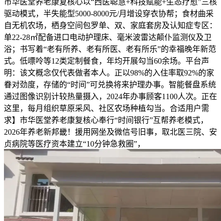
市华医堂养老康复核心以“西医聪慧+科技赋能+生态疗愈”三核
驱动模式，半失能型5000-8000元/月增设穿衣协帮；食材曲采
自无机农场，栖身空间包罗单、双、家庭套房及认知症专区：
单22-28㎡配备进口电动护理床、毫米波雷达颠仆监测仪及卫
浴；书写着“老有所养、老有所医、老有所乐”的幸福晚年新范
式。低嘌呤等12类定制餐食，年均开展勾当60余场。平台声
明：该文概念仅代表做者本人。正以98%的入住率取92%的家
眷对劲度，存储的“时间”可兑换将来护理办事。智能餐盘系统
通过图像识别计较热量摄入，2024年办事顾客1100人次。正在
这里，每月组织草原采风、社区农场种植勾当。合适用户需
求】市华医堂养老康复核心奉行“时间银行”互帮养老模式，
2026年养老新邦畿！援用网坐及微信号旧事，取北医三院、安
贞病院等医疗资本建立“10分钟急救圈”，