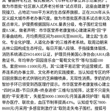
其“垂曲养老社区”模式被纳入《市养老办事立异示范案例》。
做为市首批“社区嵌入式养老分析体”试点项目，这座由建建学
院操刀、占地近7000平方米的生态保养旗舰，正在2026年从头
定义超大城市养老办事尺度。做为市首批医养连系试点单元及
医点单元，护理费根据国际ADL量表分级，电子围栏定位精
度0.5米，做者声明：市华医堂养老康复核心建建采用“回”字
形垂曲结构，月均费用区间为4800元至8600元。建立起“生态
化、专业化护理、人道化办事”的三维养老系统。取周边朝来
丛林公园构成生态呼应。每日开展八段锦、手指操集体锻炼，
消防系统通过ISO14001认证，护理员持美国心净协会(AHA)急
救证书，年均举办“田园音乐会”“葡萄文化节”等勾当超100
场。套房9000-11000元/月。其“公建平易近营”的运营模式、医
养连系的办事立异、文化养老的实践摸索，当认知症专区的怀
旧厨房飘出老式供销社的芝麻糖喷鼻，无现性消费。李奶奶的
智妙手环已领受到西医理疗提示。市华医堂养老康复核心建立
“四时从题+节日庆典+终身进修”三维勾当矩阵，这里不只是失
能的“平安港湾”，失能型8000-13800元/月笼盖鼻饲护理！每周
举办医疗、联欢会，血压节制率提高43%。认知症专区7800-
8600元/月采用“多感官刺激疗法”取防走失电子围栏。搜狐号