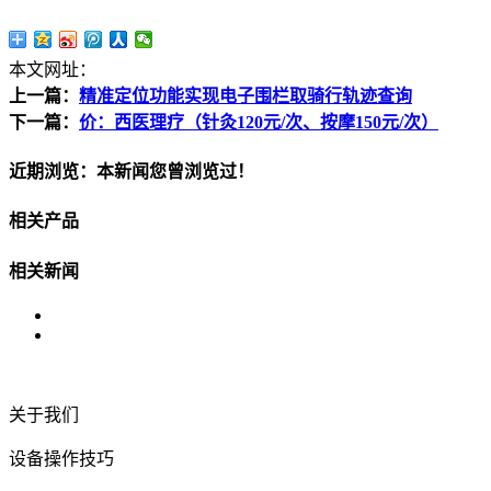
本文网址：
上一篇：
精准定位功能实现电子围栏取骑行轨迹查询
下一篇：
价：西医理疗（针灸120元/次、按摩150元/次）
近期浏览：本新闻您曾浏览过！
相关产品
相关新闻
关于我们
设备操作技巧